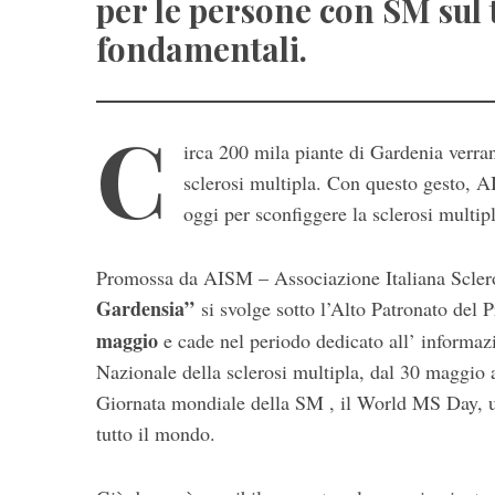
per le persone con SM sul 
fondamentali.
C
irca 200 mila piante di Gardenia verrann
sclerosi multipla. Con questo gesto, AI
oggi per sconfiggere la sclerosi multipl
S
e
Promossa da AISM – Associazione Italiana Sclero
a
Gardensia”
si svolge sotto l’Alto Patronato del 
r
maggio
e cade nel periodo dedicato all’ informazio
c
h
Nazionale della sclerosi multipla, dal 30 maggio a
f
Giornata mondiale della SM , il World MS Day, u
o
tutto il mondo.
r
: