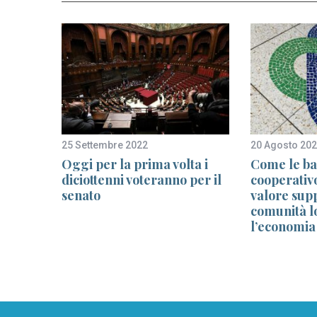
25 Settembre 2022
20 Agosto 20
 le
Oggi per la prima volta i
Come le ba
o per
diciottenni voteranno per il
cooperativ
senato
valore sup
comunità lo
l’economia