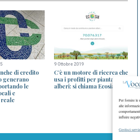
25
9 Ottobre 2019
2
nche di credito
C’è un motore di ricerca che
o generano
usa i profitti per piantare
portando le
alberi: si chiama Ecosia
cali e
 reale
Per fornire le
alle informazi
comportamento 
influire negati
Gestisci serviz