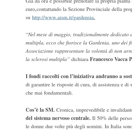
Già da ora è possibile prenotare la propria piant
euro,contattando la Sezione Provinciale della propr
su
http://www.aism.it/gardensia
.
“
Nel mese di maggio, tradizionalmente dedicato al
multipla, ecco che fiorisce la Gardenia, uno dei f
Associazione rappresentare la volontà di non arr
Francesco Vacca P
la sclerosi multipla”
dichiara
I fondi raccolti con l’iniziativa andranno a sost
di garantire le risposte di cura, di assistenza e d
che mai fondamentali.
Cos’è la SM
.
Cronica, imprevedibile e invalidant
del sistema nervoso centrale.
Il 50% delle pers
le donne due volte più degli uomini. In Italia so