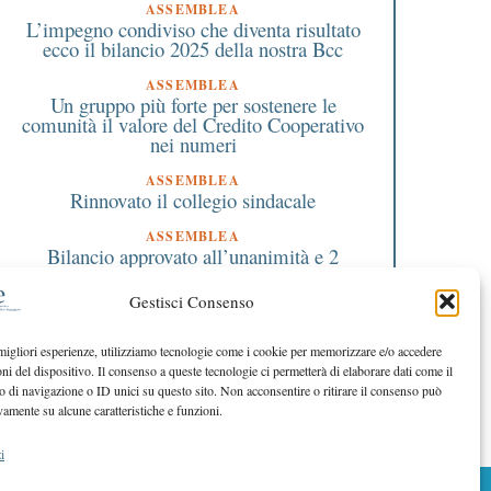
ASSEMBLEA
L’impegno condiviso che diventa risultato
ecco il bilancio 2025 della nostra Bcc
ASSEMBLEA
Un gruppo più forte per sostenere le
comunità il valore del Credito Cooperativo
nei numeri
ASSEMBLEA
Rinnovato il collegio sindacale
7 Dicembre 2021
17 Dicembre 2021
ASSEMBLEA
Come partecipare al corpo
Volontariato: come
Bilancio approvato all’unanimità e 2
milioni destinati al territorio
di solidarietà europeo?
sostenerlo maggiorm
Gestisci Consenso
EDITORIALE DIRETTORE
Crescere restando riconoscibili
 migliori esperienze, utilizziamo tecnologie come i cookie per memorizzare e/o accedere
EDITORIALE PRESIDENTE
oni del dispositivo. Il consenso a queste tecnologie ci permetterà di elaborare dati come il
Costruire futuro insieme
di navigazione o ID unici su questo sito. Non acconsentire o ritirare il consenso può
vamente su alcune caratteristiche e funzioni.
i