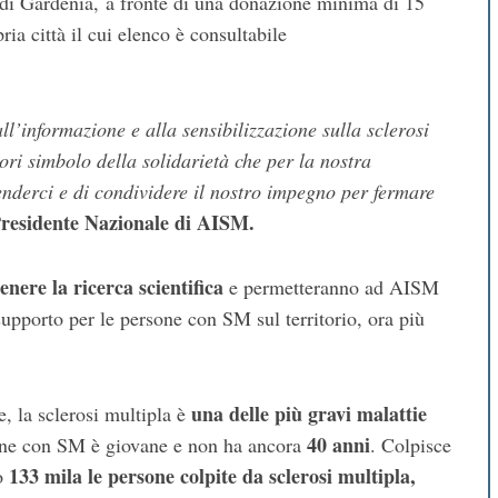
a di Gardenia, a fronte di una donazione minima di 15
ia città il cui elenco è consultabile
l’informazione e alla sensibilizzazione sulla sclerosi
iori simbolo della solidarietà che per la nostra
enderci e di condividere il nostro impegno per fermare
residente Nazionale di AISM.
enere la ricerca scientifica
e permetteranno ad AISM
i supporto per le persone con SM sul territorio, ora più
una delle più gravi malattie
e, la sclerosi multipla è
40 anni
one con SM è giovane e non ha ancora
. Colpisce
133 mila le persone colpite da sclerosi multipla,
no