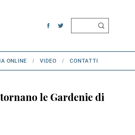
S
S
e
E
A
a
R
C
r
H
c
IA ONLINE
VIDEO
CONTATTI
h
f
o
r
 tornano le Gardenie di
: