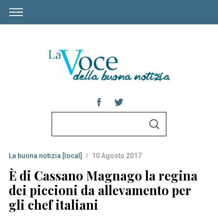
S
S
e
E
A
a
R
C
La buona notizia [local]
10 Agosto 2017
r
H
c
È di Cassano Magnago la regina
h
dei piccioni da allevamento per
f
gli chef italiani
o