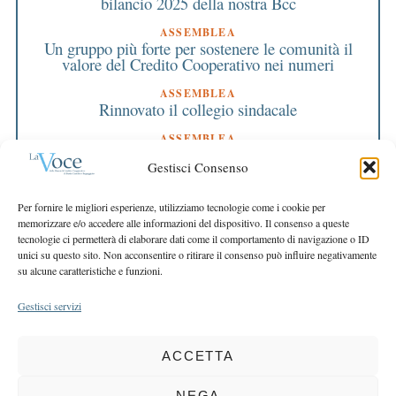
bilancio 2025 della nostra Bcc
ASSEMBLEA
Un gruppo più forte per sostenere le comunità il
valore del Credito Cooperativo nei numeri
ASSEMBLEA
Rinnovato il collegio sindacale
ASSEMBLEA
Bilancio approvato all’unanimità e 2 milioni
Gestisci Consenso
destinati al territorio
EDITORIALE DIRETTORE
Per fornire le migliori esperienze, utilizziamo tecnologie come i cookie per
Crescere restando riconoscibili
memorizzare e/o accedere alle informazioni del dispositivo. Il consenso a queste
tecnologie ci permetterà di elaborare dati come il comportamento di navigazione o ID
EDITORIALE PRESIDENTE
unici su questo sito. Non acconsentire o ritirare il consenso può influire negativamente
Costruire futuro insieme
su alcune caratteristiche e funzioni.
Gestisci servizi
ACCETTA
COPYRIGHT 2025 LA VOCE |
PRIVACY
&
COOKIE POLICY
DIRETTORE RESPONSABILE:
CHIARA PORTA
| REDAZIONE & GRAFICA:
NEGA