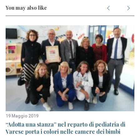
S
You may also like
e
a
r
c
h
f
o
r
:
19 Maggio 2019
22
“Adotta una stanza” nel reparto di pediatria di
C
Varese porta i colori nelle camere dei bimbi
la