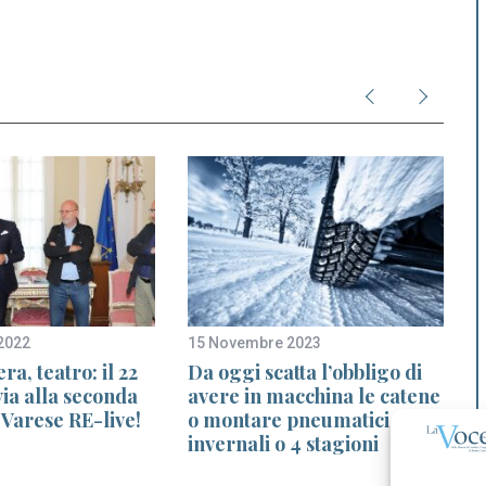
2022
15 Novembre 2023
1
ra, teatro: il 22
Da oggi scatta l’obbligo di
ia alla seconda
avere in macchina le catene
g
 Varese RE-live!
o montare pneumatici
invernali o 4 stagioni