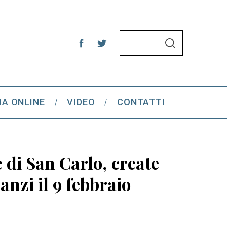
S
S
e
E
A
a
R
C
r
H
c
IA ONLINE
VIDEO
CONTATTI
h
f
o
r
e di San Carlo, create
:
nzi il 9 febbraio