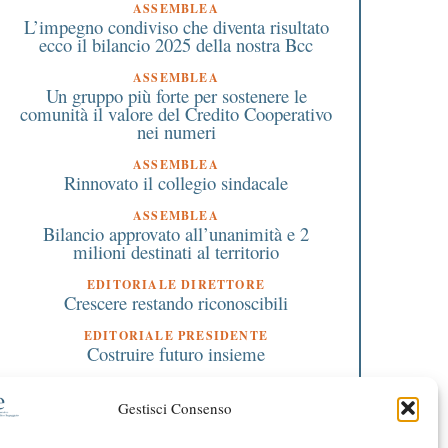
ASSEMBLEA
L’impegno condiviso che diventa risultato
ecco il bilancio 2025 della nostra Bcc
ASSEMBLEA
Un gruppo più forte per sostenere le
comunità il valore del Credito Cooperativo
nei numeri
ASSEMBLEA
Rinnovato il collegio sindacale
ASSEMBLEA
Bilancio approvato all’unanimità e 2
milioni destinati al territorio
EDITORIALE DIRETTORE
Crescere restando riconoscibili
 Marzo 2023
21 Maggio 2026
EDITORIALE PRESIDENTE
Partono oggi gli incontri
Arte contemporanea e
Costruire futuro insieme
ratuiti alla Liuc sulla
sperimentazione: a Bu
salute, si può partecipare
Arsizio dal 23 al 31 ma
anche on line
la seconda parte della
Gestisci Consenso
mostra “Materiali