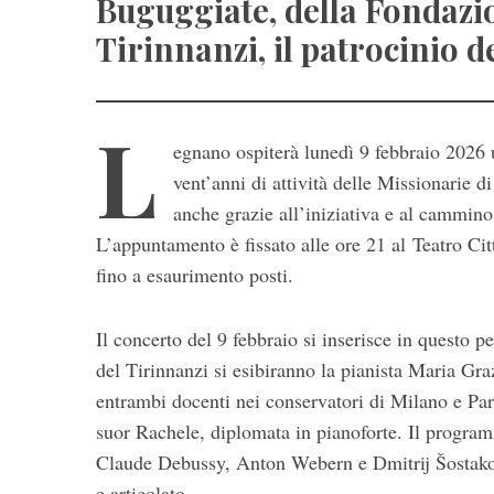
Buguggiate, della Fondazion
Tirinnanzi, il patrocinio
L
egnano ospiterà lunedì 9 febbraio 2026 u
vent’anni di attività delle Missionarie 
anche grazie all’iniziativa e al cammin
L’appuntamento è fissato alle ore 21 al Teatro Cit
fino a esaurimento posti.
S
e
Il concerto del 9 febbraio si inserisce in questo
a
del Tirinnanzi si esibiranno la pianista Maria Gr
r
entrambi docenti nei conservatori di Milano e Par
c
h
suor Rachele, diplomata in pianoforte. Il progr
f
Claude Debussy, Anton Webern e Dmitrij Šostakovi
o
e articolato.