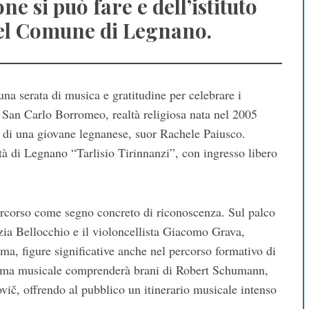
e si può fare e dell’istituto
 del Comune di Legnano.
na serata di musica e gratitudine per celebrare i
di San Carlo Borromeo, realtà religiosa nata nel 2005
o di una giovane legnanese, suor Rachele Paiusco.
tà di Legnano “Tarlisio Tirinnanzi”, con ingresso libero
 percorso come segno concreto di riconoscenza. Sul palco
azia Bellocchio e il violoncellista Giacomo Grava,
ma, figure significative anche nel percorso formativo di
amma musicale comprenderà brani di Robert Schumann,
č, offrendo al pubblico un itinerario musicale intenso