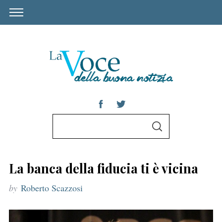
S
S
e
E
A
a
R
C
r
H
La banca della fiducia ti è vicina
c
by
Roberto Scazzosi
h
f
o