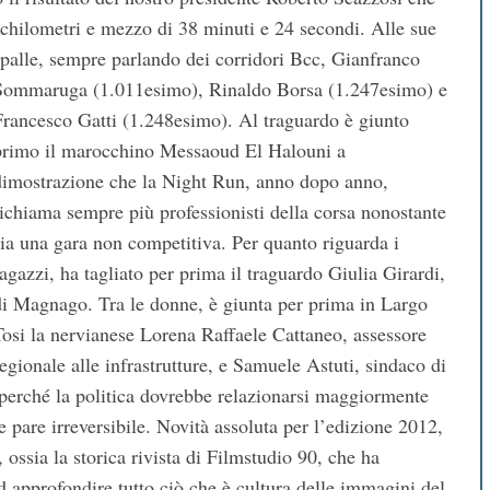
 chilometri e mezzo di 38 minuti e 24 secondi.
Alle sue
spalle, sempre parlando dei corridori Bcc, Gianfranco
Sommaruga (1.011esimo), Rinaldo Borsa (1.247esimo) e
Francesco Gatti (1.248esimo). Al traguardo è giunto
primo il marocchino Messaoud El Halouni a
dimostrazione che la Night Run, anno dopo anno,
richiama sempre più professionisti della corsa nonostante
sia una gara non competitiva. Per quanto riguarda i
ragazzi, ha tagliato per prima il traguardo Giulia Girardi,
di Magnago. Tra le donne, è giunta per prima in Largo
Tosi la nervianese Lorena Raffaele Cattaneo, assessore
regionale alle infrastrutture, e Samuele Astuti, sindaco di
 perché la politica dovrebbe relazionarsi maggiormente
e pare irreversibile. Novità assoluta per l’edizione 2012,
 ossia la storica rivista di Filmstudio 90, che ha
 approfondire tutto ciò che è cultura delle immagini del