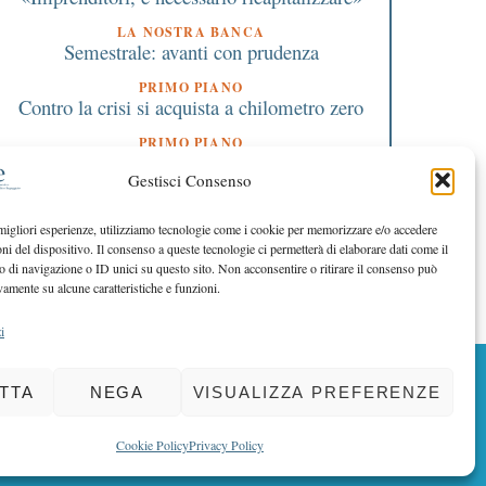
LA NOSTRA BANCA
Semestrale: avanti con prudenza
PRIMO PIANO
Contro la crisi si acquista a chilometro zero
PRIMO PIANO
Banche: regole uguali per tutti
Gestisci Consenso
EDITORIALE DIRETTORE
Per tutti è l’ora della responsabilità
 migliori esperienze, utilizziamo tecnologie come i cookie per memorizzare e/o accedere
oni del dispositivo. Il consenso a queste tecnologie ci permetterà di elaborare dati come il
EDITORIALE PRESIDENTE
La banca della fiducia ti è vicina
di navigazione o ID unici su questo sito. Non acconsentire o ritirare il consenso può
vamente su alcune caratteristiche e funzioni.
i
BACK TO TOP
TTA
NEGA
VISUALIZZA PREFERENZE
Cookie Policy
Privacy Policy