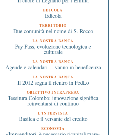
Il cuore di Legnano per l’Emilia
EDICOLA
Edicola
TERRITORIO
Due comunità nel nome di S. Rocco
LA NOSTRA BANCA
Pay Pass, evoluzione tecnologica e
culturale
LA NOSTRA BANCA
Agende e calendari… vanno in beneficenza
LA NOSTRA BANCA
Il 2012 segna il rientro in FedLo
nps: al via nuovi
PMI Day 2016:
OBIETTIVO INTRAPRESA
Tessitura Colombo: innovazione significa
meccanismi di automazione
nell’Altomilanese 18
reinventarsi di continuo
per la gestione delle
aziende e 450 studenti
domande CIGO-COVID
coinvolti
L'INTERVISTA
Basilea e il versante del credito
ECONOMIA
«Imprenditori, è necessario ricapitalizzare»