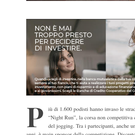
P
iù di 1.600 podisti hanno invaso le stra
“Night Run”, la corsa non competitiva c
del jogging. Tra i partecipanti, anche 
S
anni, è main sponsor della competizione. Discreto