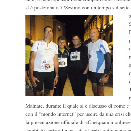
e
si è posizionato 778esimo con un tempo sui sette
a
r
c
h
f
o
r
:
Malnate, durante il quale si è discusso di come e
con il “mondo internet” per uscire da una crisi ch
la presentazione ufficiale di «Cinequanon online»,
cambiato veste ed è passata al web continuando ad