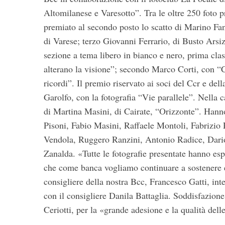
e
Altomilanese e Varesotto”. Tra le oltre 250 foto p
a
premiato al secondo posto lo scatto di Marino Fant
r
c
di Varese; terzo Giovanni Ferrario, di Busto Arsi
h
sezione a tema libero in bianco e nero, prima cla
f
alterano la visione”; secondo Marco Corti, con “
o
ricordi”. Il premio riservato ai soci del Ccr e de
r
:
Garolfo, con la fotografia “Vie parallele”. Nella c
di Martina Masini, di Cairate, “Orizzonte”. Hanno
Pisoni, Fabio Masini, Raffaele Montoli, Fabrizio
Vendola, Ruggero Ranzini, Antonio Radice, Dar
Zanalda. «Tutte le fotografie presentate hanno esp
che come banca vogliamo continuare a sostenere e v
consigliere della nostra Bcc, Francesco Gatti, in
con il consigliere Danila Battaglia. Soddisfazione
Ceriotti, per la «grande adesione e la qualità dell