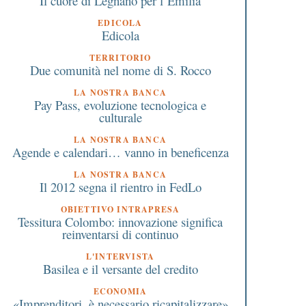
Il cuore di Legnano per l’Emilia
EDICOLA
Edicola
TERRITORIO
Due comunità nel nome di S. Rocco
LA NOSTRA BANCA
Pay Pass, evoluzione tecnologica e
culturale
LA NOSTRA BANCA
Agende e calendari… vanno in beneficenza
LA NOSTRA BANCA
Il 2012 segna il rientro in FedLo
OBIETTIVO INTRAPRESA
Tessitura Colombo: innovazione significa
reinventarsi di continuo
Successioni, nella circolare
Il Falò di Sant’Antonio
L'INTERVISTA
Basilea e il versante del credito
dell’Agenzia focus sulle
traduzione che non si 
ovità : con
interrotta nemmeno
ECONOMIA
l’autoliquidazione l’imposta
durante la guerra
«Imprenditori, è necessario ricapitalizzare»