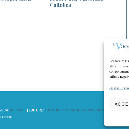
Cattolica
Per fornire le
alle informazi
comportamento 
influire negati
Gestisci serviz
ACCE
AFICA:
EOIPSO.IT
| EDITORE:
BCC DI BUSTO GAROLFO E BUGUGGIATE
ZO 2004