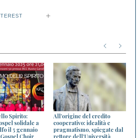
NTEREST
llo Spirito:
All’origine del credito
spel solidale a
cooperativo: idealità e
fo il 5 gennaio
pragmatismo, spiegate dal
n
 Gospel Choir
rettore dell’Università