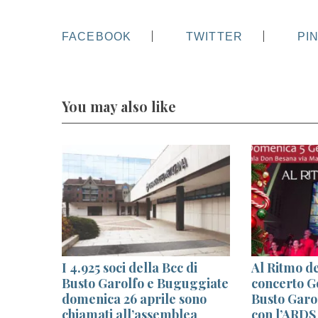
FACEBOOK
TWITTER
PI
You may also like
I 4.925 soci della Bcc di
Al Ritmo de
escita.
Busto Garolfo e Buguggiate
concerto Go
lenta la
domenica 26 aprile sono
Busto Garol
chiamati all’assemblea
con l’ARDS