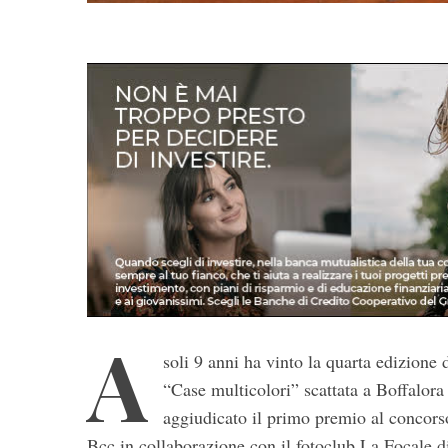
A
soli 9 anni ha vinto la quarta edizione 
“Case multicolori” scattata a Boffalora
aggiudicato il primo premio al concorso
S
Bcc in collaborazione con il fotoclub La Focale d