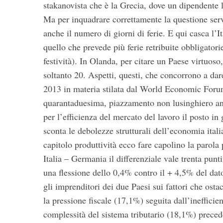
stakanovista che è la Grecia, dove un dipendente 
Ma per inquadrare correttamente la questione serv
anche il numero di giorni di ferie. E qui casca l’Ita
quello che prevede più ferie retribuite obbligator
festività). In Olanda, per citare un Paese virtuoso,
soltanto 20. Aspetti, questi, che concorrono a dar
2013 in materia stilata dal World Economic Forum,
quarantaduesima, piazzamento non lusinghiero anch
per l’efficienza del mercato del lavoro il posto in
sconta le debolezze strutturali dell’economia itali
capitolo produttività ecco fare capolino la parola
Italia – Germania il differenziale vale trenta punt
una flessione dello 0,4% contro il + 4,5% del dat
gli imprenditori dei due Paesi sui fattori che ostac
la pressione fiscale (17,1%) seguita dall’inefficie
complessità del sistema tributario (18,1%) precede