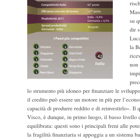
risc
Masc
su q
dir 
Luca
la B
rice
non 
impi
prec
lo strumento più idoneo per finanziare le sviluppo
il credito può essere un motore in più per l’econo
capacità di produrre reddito e di reinvestirlo». I
Visco, è dunque, in primo luogo, il basso livello d
equilibrata: questi sono i principali freni alle po
la fragilità finanziaria si appoggia a un sistema ba