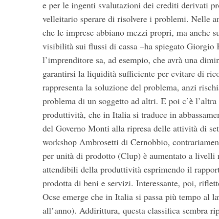
e per le ingenti svalutazioni dei crediti derivati 
velleitario sperare di risolvere i problemi. Nelle an
che le imprese abbiano mezzi propri, ma anche su
visibilità sui flussi di cassa –ha spiegato Giorgio
l’imprenditore sa, ad esempio, che avrà una dimin
garantirsi la liquidità sufficiente per evitare di 
rappresenta la soluzione del problema, anzi risch
problema di un soggetto ad altri. E poi c’è l’altr
produttività, che in Italia si traduce in abbassam
del Governo Monti alla ripresa delle attività di s
workshop Ambrosetti di Cernobbio, contrariamente a
per unità di prodotto (Clup) è aumentato a livelli 
attendibili della produttività esprimendo il rapport
prodotta di beni e servizi. Interessante, poi, riflet
Ocse emerge che in Italia si passa più tempo al l
all’anno). Addirittura, questa classifica sembra r