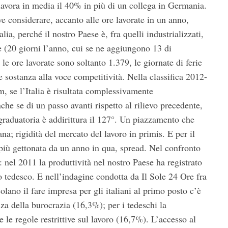
lavora in media il 40% in più di un collega in Germania.
e considerare, accanto alle ore lavorate in un anno,
lia, perché il nostro Paese è, fra quelli industrializzati,
ie (20 giorni l’anno, cui se ne aggiungono 13 di
 le ore lavorate sono soltanto 1.379, le giornate di ferie
e sostanza alla voce competitività. Nella classifica 2012-
 se l’Italia è risultata complessivamente
e se di un passo avanti rispetto al rilievo precedente,
 graduatoria è addirittura il 127°. Un piazzamento che
ana; rigidità del mercato del lavoro in primis. E per il
 più gettonata da un anno in qua, spread. Nel confronto
i: nel 2011 la produttività nel nostro Paese ha registrato
o tedesco. E nell’indagine condotta da Il Sole 24 Ore fra
olano il fare impresa per gli italiani al primo posto c’è
nza della burocrazia (16,3%); per i tedeschi la
 le regole restrittive sul lavoro (16,7%). L’accesso al