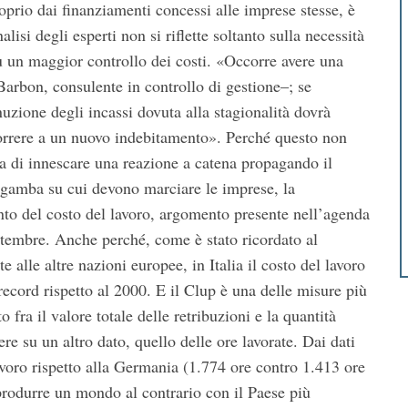
proprio dai finanziamenti concessi alle imprese stesse, è
alisi degli esperti non si riflette soltanto sulla necessità
 un maggior controllo dei costi. «Occorre avere una
 Barbon, consulente in controllo di gestione–; se
uzione degli incassi dovuta alla stagionalità dovrà
ricorrere a un nuovo indebitamento». Perché questo non
ia di innescare una reazione a catena propagando il
a gamba su cui devono marciare le imprese, la
ento del costo del lavoro, argomento presente nell’agenda
ettembre. Anche perché, come è stato ricordato al
lle altre nazioni europee, in Italia il costo del lavoro
record rispetto al 2000. E il Clup è una delle misure più
o fra il valore totale delle retribuzioni e la quantità
tere su un altro dato, quello delle ore lavorate. Dai dati
avoro rispetto alla Germania (1.774 ore contro 1.413 ore
iprodurre un mondo al contrario con il Paese più