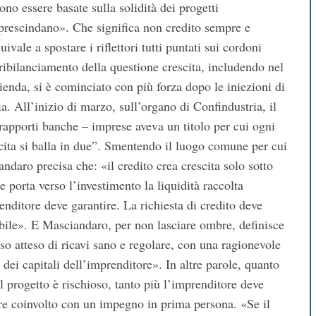
no essere basate sulla solidità dei progetti
 prescindano». Che significa non credito sempre e
vale a spostare i riflettori tutti puntati sui cordoni
 ribilanciamento della questione crescita, includendo nel
ienda, si è cominciato con più forza dopo le iniezioni di
ia. All’inizio di marzo, sull’organo di Confindustria, il
apporti banche – imprese aveva un titolo per cui ogni
cita si balla in due”. Smentendo il luogo comune per cui
andaro precisa che: «il credito crea crescita solo sotto
 porta verso l’investimento la liquidità raccolta
enditore deve garantire. La richiesta di credito deve
ibile». E Masciandaro, per non lasciare ombre, definisce
usso atteso di ricavi sano e regolare, con una ragionevole
 dei capitali dell’imprenditore». In altre parole,
quanto
il progetto è rischioso, tanto più l’imprenditore deve
re coinvolto con un impegno in prima persona. «Se il