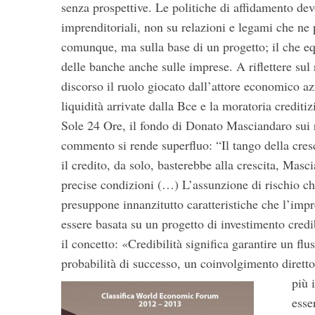
senza prospettive. Le politiche di affidamento devo
imprenditoriali, non su relazioni e legami che ne
comunque, ma sulla base di un progetto; il che equi
delle banche anche sulle imprese. A riflettere sul
S
discorso il ruolo giocato dall’attore economico az
e
a
liquidità arrivate dalla Bce e la moratoria creditiz
r
Sole 24 Ore, il fondo di Donato Masciandaro sui r
c
commento si rende superfluo: “Il tango della cres
h
il credito, da solo, basterebbe alla crescita, Masci
f
o
precise condizioni (…) L’assunzione di rischio che
r
presuppone innanzitutto caratteristiche che l’impr
:
essere basata su un progetto di investimento cred
il concetto: «Credibilità significa garantire un fl
probabilità di successo, un coinvolgimento diretto
più 
esse