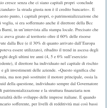
hio cresce senza che ci siano capitali propri -conclude
iandaro- la strada giusta non è il credito bancario». E
uesto punto, i capitali propri, o patrimonializzazione che
si voglia, si era soffermato anche il direttore della Bcc
 Barni, in un’intervista alla stampa locale. Precisato che
cc aveva girato al territorio oltre il 60% delle risorse
vute dalla Bce (e il 30% di quanto arrivato dall’Europa
poteva essere utilizzato), ribadito il trend in ascesa degli
eghi degli ultimi tre anni (4, 5 e 6% sull’esercizio
edente), il direttore ha individuato nel capitale di rischio
 e gli investimenti delle aziende. «Questo significa che
mia, ma non può sostituire il motore principale, ossia la
l quid della questione, individuato sempre dal Governatore
i patrimonializzazione e la struttura finanziaria non
tenzialità dello sviluppo delle imprese italiane. E quando
ncario sofferente, per livelli di redditività mai così bassi