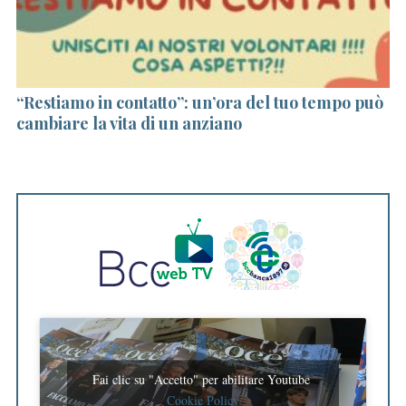
e
a
r
c
h
“Restiamo in contatto”: un’ora del tuo tempo può
A
f
cambiare la vita di un anziano
di
o
r
:
Fai clic su "Accetto" per abilitare Youtube
Cookie Policy