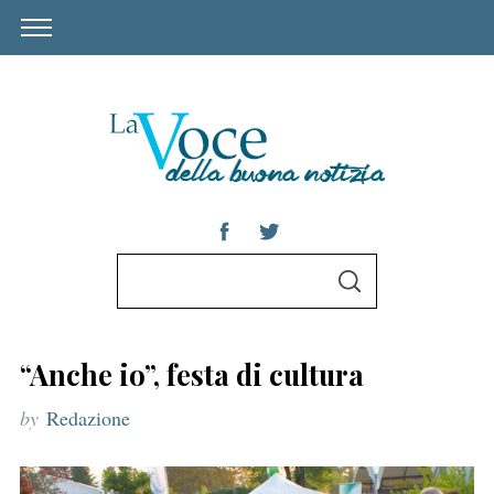
S
S
e
E
A
a
R
C
r
H
“Anche io”, festa di cultura
c
by
Redazione
h
f
o