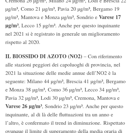
Cremona 26 µg/m³, Milano 24 µg/m³, Lodi e Brescia 22
µg/m³, Como 21 µg/m³, Pavia 20 µg/m³, Bergamo 19
Varese 17
µg/m³, Mantova e Monza µg/m³, Sondrio e
µg/m³
, Lecco 15 µg/m³. Anche per questo inquinante
nel 2021 si è registrato in generale un miglioramento
rispetto al 2020.
IL BIOSSIDO DI AZOTO (NO2)
– Con riferimento
alle stazioni peggiori dei capoluoghi di provincia, nel
2021 la situazione delle medie annue dell’NO2 è la
seguente: Milano 44 µg/m³, Brescia 41 µg/m³, Bergamo
e Monza 38 µg/m³, Como 36 µg/m³, Lecco 34 µg/m³,
Pavia 32 µg/m³, Lodi 30 µg/m³, Cremona, Mantova e
Varese 26 µg/m³
, Sondrio 23 µg/m³. Anche per questo
inquinante, al di là delle fluttuazioni tra un anno e
l’altro, è confermato il trend in diminuzione. Rispettato
ovunque il limite di superamento della media oraria di