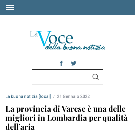
S
S
e
E
A
a
R
C
La buona notizia [local]
21 Gennaio 2022
r
H
c
La provincia di Varese è una delle
h
migliori in Lombardia per qualità
f
dell’aria
o