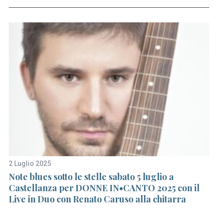
2 Luglio 2025
18
Note blues sotto le stelle sabato 5 luglio a
No
Castellanza per DONNE IN•CANTO 2025 con il
c
Live in Duo con Renato Caruso alla chitarra
n