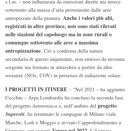
s.l.m. – non influenzata da emissioni dirette ma invece
o
sottovento alla massa d’aria proveniente dalle aree
r
Anche i valori più alti,
antropizzate della pianura.
:
registrati in altre province, non sono stati rilevati
nelle stazioni del capoluogo ma in zone rurali o
comunque sottovento alle aree a massima
antropizzazione
. Ciò a conferma della natura
secondaria di questo inquinante, non emesso da nessuna
sorgente ma formato in atmosfera a partire da altre
sostanze (NOx, COV) in presenza di radiazione solare.
I PROGETTI IN ITINERE
– “Nel 2021 – ha aggiunto
Cecchin – Arpa Lombardia ha concluso la seconda fase
progetto
del progetto
Ammoniaca
e, nell’ambito del
Supersiti
, ha terminato le campagne di Milano viale
Marche, Lodi e Moggio e avviato l’approfondimento a
Varese nel 2022
Cremona, cui seguirà
. L’Agenzia,