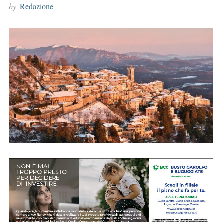
by
Redazione
r
: