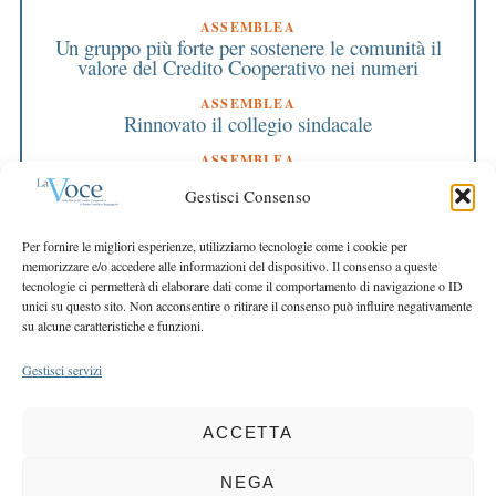
ASSEMBLEA
Un gruppo più forte per sostenere le comunità il
valore del Credito Cooperativo nei numeri
ASSEMBLEA
Rinnovato il collegio sindacale
ASSEMBLEA
Bilancio approvato all’unanimità e 2 milioni
Gestisci Consenso
destinati al territorio
EDITORIALE DIRETTORE
Per fornire le migliori esperienze, utilizziamo tecnologie come i cookie per
Crescere restando riconoscibili
memorizzare e/o accedere alle informazioni del dispositivo. Il consenso a queste
tecnologie ci permetterà di elaborare dati come il comportamento di navigazione o ID
EDITORIALE PRESIDENTE
unici su questo sito. Non acconsentire o ritirare il consenso può influire negativamente
Costruire futuro insieme
su alcune caratteristiche e funzioni.
Gestisci servizi
ACCETTA
COPYRIGHT 2025 LA VOCE |
PRIVACY
&
COOKIE POLICY
DIRETTORE RESPONSABILE:
CHIARA PORTA
| REDAZIONE & GRAFICA:
NEGA
EOIPSO.IT
| EDITORE:
BCC DI BUSTO GAROLFO E BUGUGGIATE