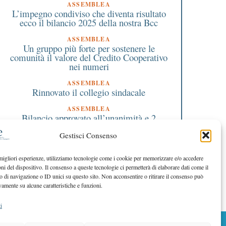
Fedez e J-ax: un sogno per i
bacio tra due terre” a
ASSEMBLEA
L’impegno condiviso che diventa risultato
bimbi dell’ospedale di Busto
Pregnana Milanese
ecco il bilancio 2025 della nostra Bcc
domenica 7 settembre
ASSEMBLEA
Un gruppo più forte per sostenere le
comunità il valore del Credito Cooperativo
nei numeri
ASSEMBLEA
Rinnovato il collegio sindacale
ASSEMBLEA
Bilancio approvato all’unanimità e 2
milioni destinati al territorio
Gestisci Consenso
EDITORIALE DIRETTORE
Crescere restando riconoscibili
 migliori esperienze, utilizziamo tecnologie come i cookie per memorizzare e/o accedere
oni del dispositivo. Il consenso a queste tecnologie ci permetterà di elaborare dati come il
EDITORIALE PRESIDENTE
Costruire futuro insieme
di navigazione o ID unici su questo sito. Non acconsentire o ritirare il consenso può
vamente su alcune caratteristiche e funzioni.
i