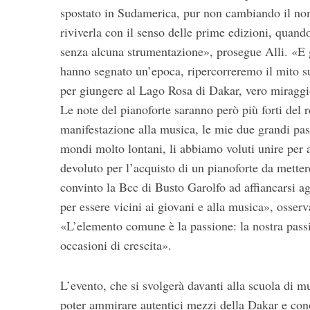
spostato in Sudamerica, pur non cambiando il no
riviverla con il senso delle prime edizioni, quand
senza alcuna strumentazione», prosegue Alli. «E gra
hanno segnato un’epoca, ripercorreremo il mito sul
per giungere al Lago Rosa di Dakar, vero miraggi
Le note del pianoforte saranno però più forti de
manifestazione alla musica, le mie due grandi pas
mondi molto lontani, li abbiamo voluti unire per ai
devoluto per l’acquisto di un pianoforte da metter
convinto la Bcc di Busto Garolfo ad affiancarsi ag
per essere vicini ai giovani e alla musica», osser
«L’elemento comune è la passione: la nostra passione
occasioni di crescita».
L’evento, che si svolgerà davanti alla scuola di mu
poter ammirare autentici mezzi della Dakar e cono