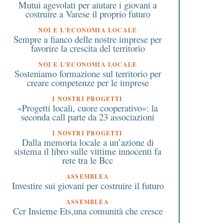
Mutui agevolati per aiutare i giovani a
costruire a Varese il proprio futuro
NOI E L'ECONOMIA LOCALE
Sempre a fianco delle nostre imprese per
favorire la crescita del territorio
NOI E L'ECONOMIA LOCALE
Sosteniamo formazione sul territorio per
creare competenze per le imprese
I NOSTRI PROGETTI
«Progetti locali, cuore cooperativo»: la
seconda call parte da 23 associazioni
I NOSTRI PROGETTI
Dalla memoria locale a un’azione di
sistema il libro sulle vittime innocenti fa
rete tra le Bcc
ASSEMBLEA
Investire sui giovani per costruire il futuro
ASSEMBLEA
9 Luglio 2017
6 Settembre 2025
Ccr Insieme Ets,una comunità che cresce
In moto al concerto di
DONNE IN•CANTO: “