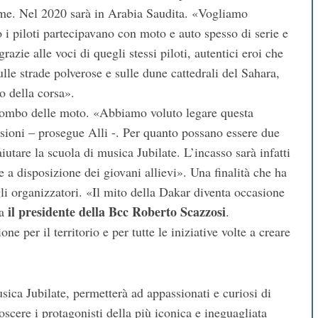
me. Nel 2020 sarà in Arabia Saudita. «Vogliamo
o i piloti partecipavano con moto e auto spesso di serie e
zie alle voci di quegli stessi piloti, autentici eroi che
le strade polverose e sulle dune cattedrali del Sahara,
o della corsa».
l rombo delle moto. «Abbiamo voluto legare questa
sioni – prosegue Alli -. Per quanto possano essere due
utare la scuola di musica Jubilate. L’incasso sarà infatti
e a disposizione dei giovani allievi». Una finalità che ha
li organizzatori. «Il mito della Dakar diventa occasione
il presidente della Bcc Roberto Scazzosi
va
.
 per il territorio e per tutte le iniziative volte a creare
sica Jubilate, permetterà ad appassionati e curiosi di
scere i protagonisti della più iconica e ineguagliata