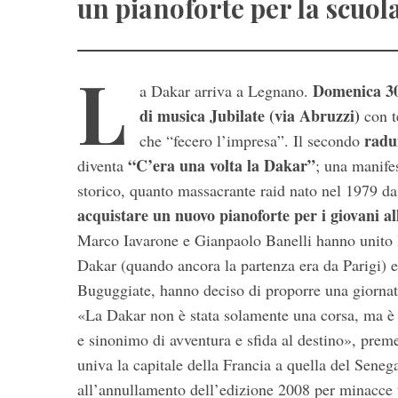
un pianoforte per la scuola
L
Domenica 30 
a Dakar arriva a Legnano.
di musica Jubilate (via Abruzzi)
con t
radu
che “fecero l’impresa”. Il secondo
“C’era una volta la Dakar”
diventa
; una manifes
storico, quanto massacrante raid nato nel 1979 da 
S
e
acquistare un nuovo pianoforte per i giovani all
a
Marco Iavarone e Gianpaolo Banelli hanno unito la
r
Dakar (quando ancora la partenza era da Parigi) e
c
Buguggiate, hanno deciso di proporre una giornata
h
f
«La Dakar non è stata solamente una corsa, ma è
o
e sinonimo di avventura e sfida al destino», preme
r
univa la capitale della Francia a quella del Seneg
:
all’annullamento dell’edizione 2008 per minacce te