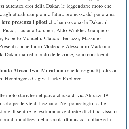
esi autentici eroi della Dakar, le leggendarie moto che
e agli attuali campioni e future promesse del panorama
loro presenza i piloti
che hanno corso la Dakar: il
o Picco, Luciano Carcheri, Aldo Winkler, Gianpiero
, Roberto Mandelli, Claudio Terruzzi, Massimo
 Presenti anche Furio Modena e Alessandro Madonna,
o la Dakar ma nel mondo delle corse, sono considerati
i Honda Africa Twin Marathon
(quelle originali), oltre a
era Henninger e Cagiva Lucky Explorer.
lle moto storiche nel parco chiuso di via Abruzzi 19.
on solo per le vie di Legnano. Nel pomeriggio, dalle
ione di sentire le testimonianze dirette di chi ha vissuto
nora di un’allieva della scuola di musica Jubilate e la