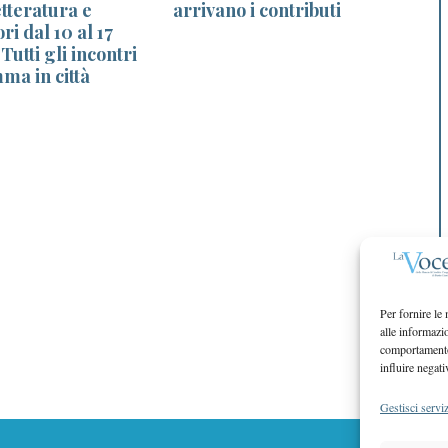
etteratura e
arrivano i contributi
ri dal 10 al 17
utti gli incontri
ma in città
Per fornire le
alle informazi
comportamento 
influire negati
Gestisci serviz