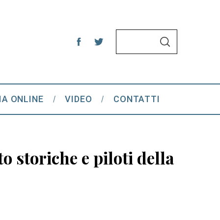
S
S
e
E
A
a
R
C
r
H
c
IA ONLINE
VIDEO
CONTATTI
h
f
o
r
storiche e piloti della
: