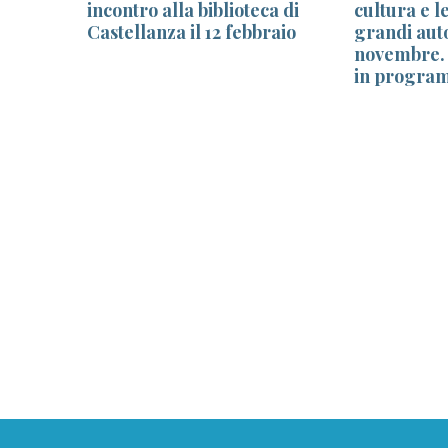
incontro alla biblioteca di
cultura e l
lle per
Castellanza il 12 febbraio
grandi auto
novembre. T
in program