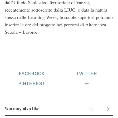
dall’Ufficio Scolastico Territoriale di Varese,
recentemente sottoscritto dalla LIUC, e data la natura
stessa delle Learning Week, le scuole superiori potranno
inserire le ore del progetto nei percorsi di Alternanza
Scuola – Lavoro.
S
e
a
r
c
FACEBOOK
TWITTER
h
f
PINTEREST
o
r
:
You may also like