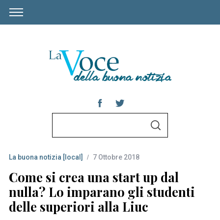
S
S
e
E
A
a
R
C
La buona notizia [local]
7 Ottobre 2018
r
H
c
Come si crea una start up dal
h
nulla? Lo imparano gli studenti
f
delle superiori alla Liuc
o