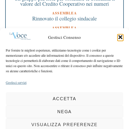
valore del Credito Cooperativo nei numeri
ASSEMBLEA
Rinnovato il collegio sindacale
ASSEMBLEA
Bilancio approvato all’unanimità e 2 milioni
Gestisci Consenso
destinati al territorio
EDITORIALE DIRETTORE
Per fornire le migliori esperienze, utilizziamo tecnologie come i cookie per
Crescere restando riconoscibili
memorizzare e/o accedere alle informazioni del dispositivo. Il consenso a queste
tecnologie ci permetterà di elaborare dati come il comportamento di navigazione o ID
EDITORIALE PRESIDENTE
unici su questo sito. Non acconsentire o ritirare il consenso può influire negativamente
Costruire futuro insieme
su alcune caratteristiche e funzioni.
Gestisci servizi
ACCETTA
COPYRIGHT 2025 LA VOCE |
PRIVACY
&
COOKIE POLICY
DIRETTORE RESPONSABILE:
CHIARA PORTA
| REDAZIONE & GRAFICA:
NEGA
EOIPSO.IT
| EDITORE:
BCC DI BUSTO GAROLFO E BUGUGGIATE
REGISTRAZIONE DEL TRIBUNALE DI MILANO N. 163 DEL 15 MARZO 2004
VISUALIZZA PREFERENZE