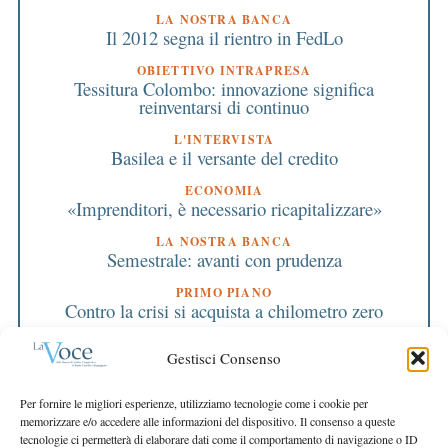
LA NOSTRA BANCA
Il 2012 segna il rientro in FedLo
OBIETTIVO INTRAPRESA
Tessitura Colombo: innovazione significa
reinventarsi di continuo
L'INTERVISTA
Basilea e il versante del credito
ECONOMIA
«Imprenditori, è necessario ricapitalizzare»
LA NOSTRA BANCA
Semestrale: avanti con prudenza
PRIMO PIANO
Contro la crisi si acquista a chilometro zero
PRIMO PIANO
Gestisci Consenso
Banche: regole uguali per tutti
EDITORIALE DIRETTORE
Per fornire le migliori esperienze, utilizziamo tecnologie come i cookie per
Per tutti è l’ora della responsabilità
memorizzare e/o accedere alle informazioni del dispositivo. Il consenso a queste
tecnologie ci permetterà di elaborare dati come il comportamento di navigazione o ID
EDITORIALE PRESIDENTE