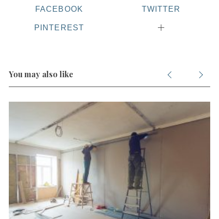
FACEBOOK
TWITTER
PINTEREST
You may also like
S
e
a
r
c
h
f
o
r
: