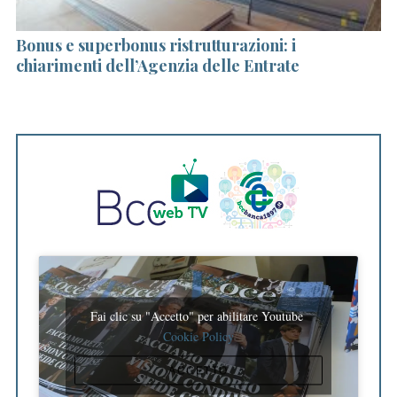
Bonus e superbonus ristrutturazioni: i
la
chiarimenti dell’Agenzia delle Entrate
e
I
Fai clic su "Accetto" per abilitare Youtube
Cookie Policy
ACCETTO