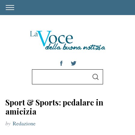
S
S
e
E
A
a
R
C
r
H
Sport & Sports: pedalare in
c
amicizia
h
by
Redazione
f
o