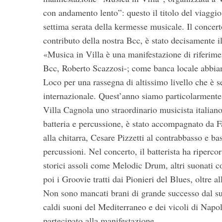
e
con andamento lento”: questo il titolo del viaggi
a
settima serata della kermesse musicale. Il concer
r
c
contributo della nostra Bcc, è stato decisamente i
h
«Musica in Villa è una manifestazione di riferiment
f
Bcc, Roberto Scazzosi-; come banca locale abbia
o
Loco per una rassegna di altissimo livello che è se
r
:
internazionale. Quest’anno siamo particolarmente o
Villa Cagnola uno straordinario musicista italian
batteria e percussione, è stato accompagnato da Fa
alla chitarra, Cesare Pizzetti al contrabbasso e
percussioni. Nel concerto, il batterista ha ripercor
storici assoli come Melodic Drum, altri suonati 
poi i Groovie tratti dai Pionieri del Blues, oltre a
Non sono mancati brani di grande successo dal suo
caldi suoni del Mediterraneo e dei vicoli di Napo
partecipato alla manifestazione.