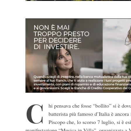
C
hi pensava che fosse “bollito” si è dovu
batterista più famoso d’Italia è ancor
Piscopo che, lo scorso 7 luglio, si è es
S
manifestazione “Musica in Villa”, organizzata a 