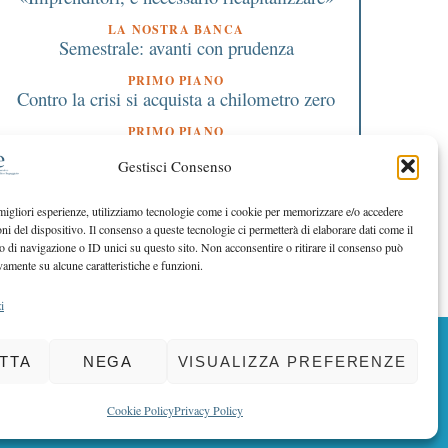
LA NOSTRA BANCA
Semestrale: avanti con prudenza
PRIMO PIANO
Contro la crisi si acquista a chilometro zero
PRIMO PIANO
Banche: regole uguali per tutti
Gestisci Consenso
EDITORIALE DIRETTORE
Per tutti è l’ora della responsabilità
 migliori esperienze, utilizziamo tecnologie come i cookie per memorizzare e/o accedere
oni del dispositivo. Il consenso a queste tecnologie ci permetterà di elaborare dati come il
EDITORIALE PRESIDENTE
La banca della fiducia ti è vicina
di navigazione o ID unici su questo sito. Non acconsentire o ritirare il consenso può
vamente su alcune caratteristiche e funzioni.
i
BACK TO TOP
TTA
NEGA
VISUALIZZA PREFERENZE
Cookie Policy
Privacy Policy