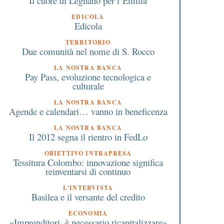
Il cuore di Legnano per l’Emilia
EDICOLA
Edicola
TERRITORIO
Due comunità nel nome di S. Rocco
LA NOSTRA BANCA
Pay Pass, evoluzione tecnologica e
culturale
Un percorso storico fra
Varese e provincia: le
LA NOSTRA BANCA
Agende e calendari… vanno in beneficenza
dimore e luoghi di Busto
imprese del settore
Garolfo domenica 8 maggio
informatico trainano l
LA NOSTRA BANCA
ripresa
Il 2012 segna il rientro in FedLo
OBIETTIVO INTRAPRESA
Tessitura Colombo: innovazione significa
reinventarsi di continuo
L'INTERVISTA
Basilea e il versante del credito
ECONOMIA
«Imprenditori, è necessario ricapitalizzare»