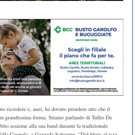
to ricredere e, anzi, ha dovuto prendere atto che il
a in grandissima forma. Stiamo parlando di Tullio De
ibito assieme alla sua band durante la tradizionale
Villa Cagnola, a Gazzada Schianno. “Dal blues al jazz