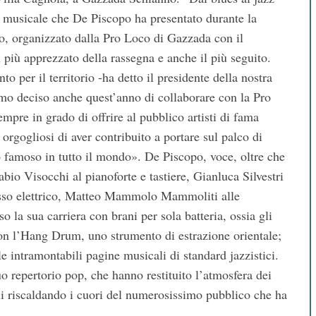
o musicale che De Piscopo ha presentato durante la
to, organizzato dalla Pro Loco di Gazzada con il
l più apprezzato della rassegna e anche il più seguito.
o per il territorio -ha detto il presidente della nostra
mo deciso anche quest’anno di collaborare con la Pro
mpre in grado di offrire al pubblico artisti di fama
rgogliosi di aver contribuito a portare sul palco di
o famoso in tutto il mondo». De Piscopo, voce, oltre che
bio Visocchi al pianoforte e tastiere, Gianluca Silvestri
 basso elettrico, Matteo Mammolo Mammoliti alle
so la sua carriera con brani per sola batteria, ossia gli
con l’Hang Drum, uno strumento di estrazione orientale;
lle intramontabili pagine musicali di standard jazzistici.
 repertorio pop, che hanno restituito l’atmosfera dei
li riscaldando i cuori del numerosissimo pubblico che ha