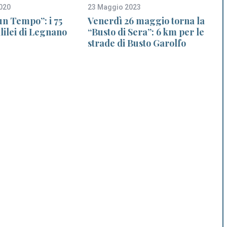
020
23 Maggio 2023
1
 un Tempo”: i 75
Venerdì 26 maggio torna la
lilei di Legnano
“Busto di Sera”: 6 km per le
strade di Busto Garolfo