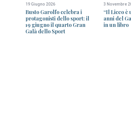
19 Giugno 2026
3 Novembre 2
per
Busto Garolfo celebra i
“Il Liceo è
protagonisti dello sport: il
anni del Ga
a
19 giugno il quarto Gran
in un libro
Galà dello Sport