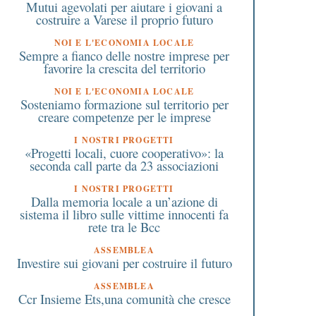
Mutui agevolati per aiutare i giovani a
9 Settembre 2024
7 Gennaio 2018
costruire a Varese il proprio futuro
Weekend di grande musica
Nasce nel legnanese
al Sacro Monte di Varese
l’agenzia per gli affitti
NOI E L'ECONOMIA LOCALE
Sempre a fianco delle nostre imprese per
per restaurare le campane
calmierati
favorire la crescita del territorio
del Santuario
NOI E L'ECONOMIA LOCALE
Sosteniamo formazione sul territorio per
creare competenze per le imprese
I NOSTRI PROGETTI
«Progetti locali, cuore cooperativo»: la
seconda call parte da 23 associazioni
I NOSTRI PROGETTI
Dalla memoria locale a un’azione di
sistema il libro sulle vittime innocenti fa
rete tra le Bcc
ASSEMBLEA
Investire sui giovani per costruire il futuro
ASSEMBLEA
Ccr Insieme Ets,una comunità che cresce