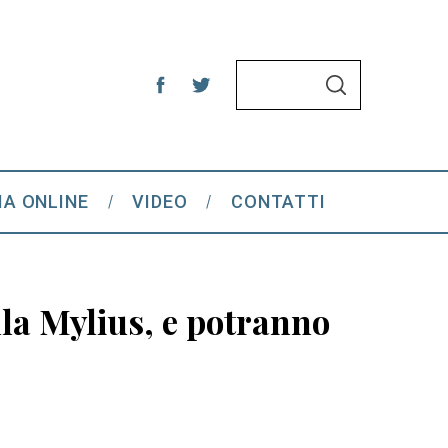
S
S
e
E
A
a
R
C
r
H
c
IA ONLINE
VIDEO
CONTATTI
h
f
o
r
illa Mylius, e potranno
: