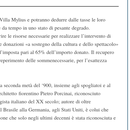
 Villa Mylius e potranno dedurre dalle tasse le loro
e da tempo in uno stato di pesante degrado.
e le risorse necessarie per realizzare l’intervento di
le donazioni «a sostegno della cultura e dello spettacolo»
o d’imposta pari al 65% dell’importo donato. Il recupero
l reperimento delle sommenecessarie, per l’esattezza
la seconda metà del ‘900, insieme agli spogliatoi e al
architetto fiorentino Pietro Porcinai, riconosciuto
ista italiano del XX secolo; autore di oltre
 Brasile alla Germania, agli Stati Uniti, è colui che
sione che solo negli ultimi decenni è stata riconosciuta e