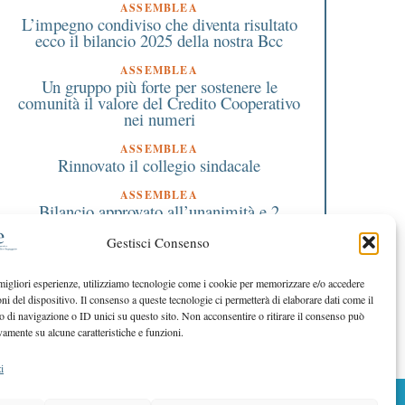
ASSEMBLEA
L’impegno condiviso che diventa risultato
ecco il bilancio 2025 della nostra Bcc
ASSEMBLEA
Un gruppo più forte per sostenere le
comunità il valore del Credito Cooperativo
nei numeri
ASSEMBLEA
Rinnovato il collegio sindacale
ASSEMBLEA
Bilancio approvato all’unanimità e 2
milioni destinati al territorio
Gestisci Consenso
EDITORIALE DIRETTORE
Crescere restando riconoscibili
 migliori esperienze, utilizziamo tecnologie come i cookie per memorizzare e/o accedere
oni del dispositivo. Il consenso a queste tecnologie ci permetterà di elaborare dati come il
EDITORIALE PRESIDENTE
Costruire futuro insieme
di navigazione o ID unici su questo sito. Non acconsentire o ritirare il consenso può
vamente su alcune caratteristiche e funzioni.
i