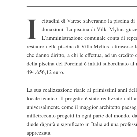
I
cittadini di Varese salveranno la piscina di
donazioni. La piscina di Villa Mylius giac
L’amministrazione comunale conta di reperir
restauro della piscina di Villa Mylius attraverso 
che danno diritto, a chi le effettua, ad un credit
della piscina del Porcinai è infatti subordinato a
S
494.656,12 euro.
e
a
r
La sua realizzazione risale ai primissimi anni del
c
locale tecnico. Il progetto è stato realizzato dall’
h
universalmente come il maggior architetto paesagg
f
o
milletrecento progetti in ogni parte del mondo, dal
r
diede dignità e significato in Italia ad una profes
:
apprezzata.