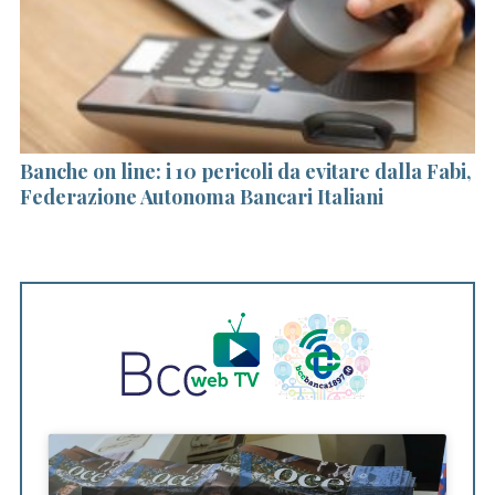
Banche on line: i 10 pericoli da evitare dalla Fabi,
S.
Federazione Autonoma Bancari Italiani
na
R
S
e
a
r
c
h
f
o
r