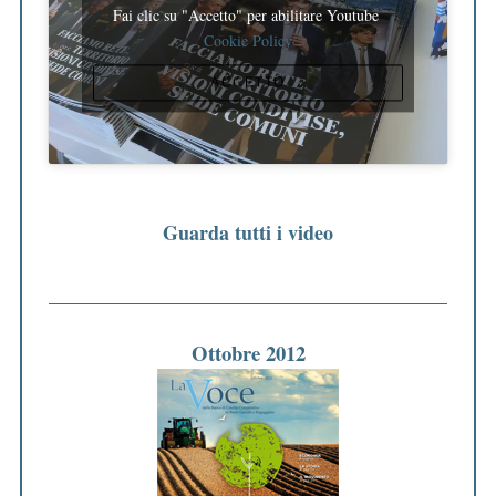
Fai clic su "Accetto" per abilitare Youtube
:
Cookie Policy
ACCETTO
Guarda tutti i video
Ottobre 2012