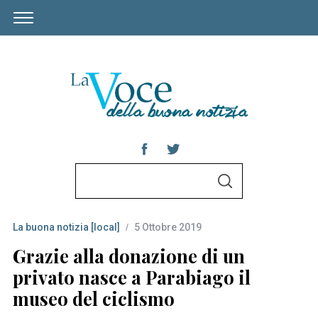
S
S
e
E
A
a
R
C
La buona notizia [local]
5 Ottobre 2019
r
H
c
Grazie alla donazione di un
h
privato nasce a Parabiago il
f
museo del ciclismo
o