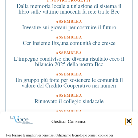
I NOSTRI PROGETTI
Dalla memoria locale a un’azione di sistema il
libro sulle vittime innocenti fa rete tra le Bcc
ASSEMBLEA
Investire sui giovani per costruire il futuro
ASSEMBLEA
Ccr Insieme Ets,una comunità che cresce
ASSEMBLEA
L’impegno condiviso che diventa risultato ecco il
bilancio 2025 della nostra Bcc
ASSEMBLEA
Un gruppo più forte per sostenere le comunità il
valore del Credito Cooperativo nei numeri
ASSEMBLEA
Rinnovato il collegio sindacale
ASSEMBLEA
Bilancio approvato all’unanimità e 2 milioni
Gestisci Consenso
destinati al territorio
EDITORIALE DIRETTORE
Per fornire le migliori esperienze, utilizziamo tecnologie come i cookie per
Crescere restando riconoscibili