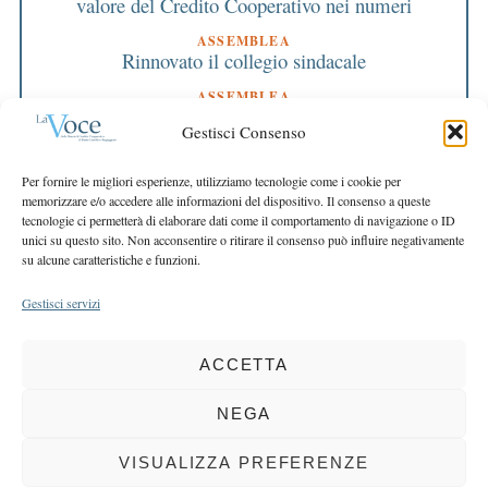
valore del Credito Cooperativo nei numeri
ASSEMBLEA
Rinnovato il collegio sindacale
ASSEMBLEA
Bilancio approvato all’unanimità e 2 milioni
Gestisci Consenso
destinati al territorio
EDITORIALE DIRETTORE
Per fornire le migliori esperienze, utilizziamo tecnologie come i cookie per
Crescere restando riconoscibili
memorizzare e/o accedere alle informazioni del dispositivo. Il consenso a queste
tecnologie ci permetterà di elaborare dati come il comportamento di navigazione o ID
EDITORIALE PRESIDENTE
unici su questo sito. Non acconsentire o ritirare il consenso può influire negativamente
Costruire futuro insieme
su alcune caratteristiche e funzioni.
Gestisci servizi
ACCETTA
COPYRIGHT 2025 LA VOCE |
PRIVACY
&
COOKIE POLICY
DIRETTORE RESPONSABILE:
CHIARA PORTA
| REDAZIONE & GRAFICA:
NEGA
EOIPSO.IT
| EDITORE:
BCC DI BUSTO GAROLFO E BUGUGGIATE
REGISTRAZIONE DEL TRIBUNALE DI MILANO N. 163 DEL 15 MARZO 2004
VISUALIZZA PREFERENZE