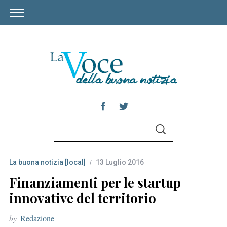
S
S
e
E
A
a
R
C
La buona notizia [local]
13 Luglio 2016
r
H
c
Finanziamenti per le startup
h
innovative del territorio
f
by
Redazione
o