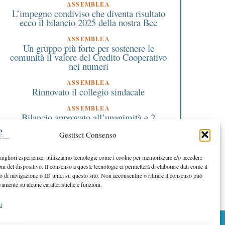
ASSEMBLEA
L’impegno condiviso che diventa risultato
ecco il bilancio 2025 della nostra Bcc
ASSEMBLEA
Un gruppo più forte per sostenere le
comunità il valore del Credito Cooperativo
nei numeri
ASSEMBLEA
Rinnovato il collegio sindacale
ASSEMBLEA
Bilancio approvato all’unanimità e 2
milioni destinati al territorio
Gestisci Consenso
EDITORIALE DIRETTORE
Crescere restando riconoscibili
 migliori esperienze, utilizziamo tecnologie come i cookie per memorizzare e/o accedere
oni del dispositivo. Il consenso a queste tecnologie ci permetterà di elaborare dati come il
EDITORIALE PRESIDENTE
Costruire futuro insieme
di navigazione o ID unici su questo sito. Non acconsentire o ritirare il consenso può
vamente su alcune caratteristiche e funzioni.
i