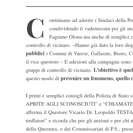
C
ontinuano ad aderire i Sindaci della Pr
condividendo il vademecum per gli anz
Fagnano Olona ma anche di semplici co
controllo di vicinato. «Hanno già dato la loro dis
pubblici
i Comuni di Varese, Gallarate, Busto, C
il vice questore – E adesioni alla campagna sono 
S
L’obiettivo è que
gruppi di controllo di vicinato.
e
a
prevenire un fenomeno, quello de
questo modo di
r
c
I primi e semplici consigli della Polizia di Stato
h
APRITE AGLI SCONOSCIUTI” e “CHIAMATE SUBI
f
o
afferma il Questore Vicario Dr. Leopoldo TESTA 
r
truffatori” e ricorda che per gli anziani e per ch
:
della Questura, o dei Commissariati di P.S., presen