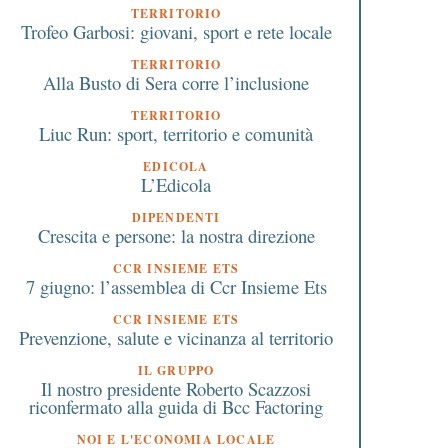
TERRITORIO
Trofeo Garbosi: giovani, sport e rete locale
TERRITORIO
Alla Busto di Sera corre l’inclusione
TERRITORIO
Liuc Run: sport, territorio e comunità
4 Dicembre 2025
2 Ottobre 2025
EDICOLA
L’Ecomuseo di Parabiago
Donne In•Canto: Elisa
L’Edicola
tra le eccellenze lombarde:
Sandrini e Alex Ricci i
DIPENDENTI
il riconoscimento regionale
concerto a Rescaldina i
Crescita e persone: la nostra direzione
conferma qualità e
ottobre con “Note senz
conformità ai nuovi
confini”
CCR INSIEME ETS
7 giugno: l’assemblea di Ccr Insieme Ets
equisiti.
CCR INSIEME ETS
Prevenzione, salute e vicinanza al territorio
IL GRUPPO
Il nostro presidente Roberto Scazzosi
riconfermato alla guida di Bcc Factoring
NOI E L'ECONOMIA LOCALE