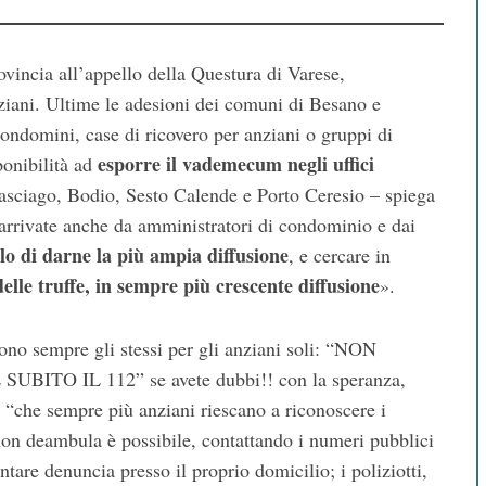
ovincia all’appello della Questura di Varese,
iani. Ultime le adesioni dei comuni di Besano e
ndomini, case di ricovero per anziani o gruppi di
esporre il vademecum negli uffici
ponibilità ad
asciago, Bodio, Sesto Calende e Porto Ceresio – spiega
arrivate anche da amministratori di condominio e dai
llo di darne la più ampia diffusione
, e cercare in
lle truffe, in sempre più crescente diffusione
».
 sono sempre gli stessi per gli anziani soli: “NON
TO IL 112” se avete dubbi!! con la speranza,
“che sempre più anziani riescano a riconoscere i
i non deambula è possibile, contattando i numeri pubblici
tare denuncia presso il proprio domicilio; i poliziotti,