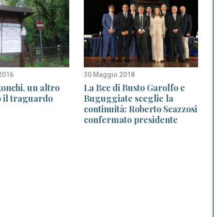
2016
30 Maggio 2018
2
onchi, un altro
La Bcc di Busto Garolfo e
 il traguardo
Buguggiate sceglie la
continuità: Roberto Scazzosi
confermato presidente
r