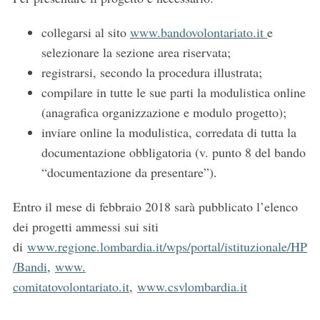
S
e
collegarsi al sito
www.bandovolontariato.it
e
a
r
selezionare la sezione area riservata;
c
registrarsi, secondo la procedura illustrata;
h
compilare in tutte le sue parti la modulistica online
f
(anagrafica organizzazione e modulo progetto);
o
r
inviare online la modulistica, corredata di tutta la
:
documentazione obbligatoria (v. punto 8 del bando
“documentazione da presentare”).
Entro il mese di febbraio 2018 sarà pubblicato l’elenco
dei progetti ammessi sui siti
di
www.regione.lombardia.it/wps/portal/istituzionale/HP
/Bandi
,
www.
comitatovolontariato.it
,
www.csvlombardia.it