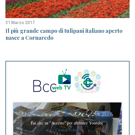
31 Marzo 2017
18
Il più grande campo di tulipani italiano aperto
L
nasce a Cornaredo
w
Fai clic su "Accetto" per abilitare Youtube
Cookie Policy