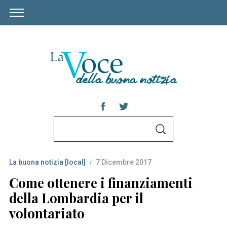
S
S
e
E
A
a
R
C
La buona notizia [local]
7 Dicembre 2017
r
H
c
Come ottenere i finanziamenti
h
della Lombardia per il
f
volontariato
o