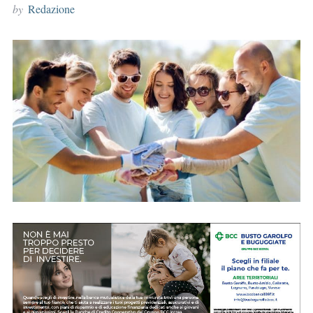
by
Redazione
r
: