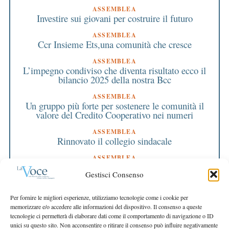
ASSEMBLEA
Investire sui giovani per costruire il futuro
ASSEMBLEA
Ccr Insieme Ets,una comunità che cresce
ASSEMBLEA
L’impegno condiviso che diventa risultato ecco il
bilancio 2025 della nostra Bcc
ASSEMBLEA
Un gruppo più forte per sostenere le comunità il
valore del Credito Cooperativo nei numeri
ASSEMBLEA
Rinnovato il collegio sindacale
ASSEMBLEA
Bilancio approvato all’unanimità e 2 milioni
Gestisci Consenso
destinati al territorio
EDITORIALE DIRETTORE
Per fornire le migliori esperienze, utilizziamo tecnologie come i cookie per
Crescere restando riconoscibili
memorizzare e/o accedere alle informazioni del dispositivo. Il consenso a queste
tecnologie ci permetterà di elaborare dati come il comportamento di navigazione o ID
EDITORIALE PRESIDENTE
unici su questo sito. Non acconsentire o ritirare il consenso può influire negativamente
Costruire futuro insieme