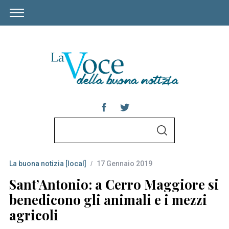
S
S
e
E
A
a
R
C
La buona notizia [local]
17 Gennaio 2019
r
H
c
Sant’Antonio: a Cerro Maggiore si
h
benedicono gli animali e i mezzi
f
agricoli
o