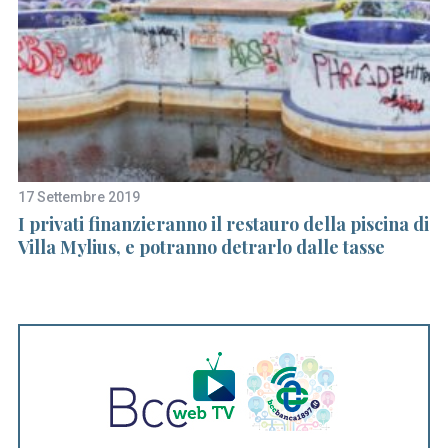
S
17 Settembre 2019
11
e
I privati finanzieranno il restauro della piscina di
Y
a
Villa Mylius, e potranno detrarlo dalle tasse
gi
r
c
h
f
o
r
: