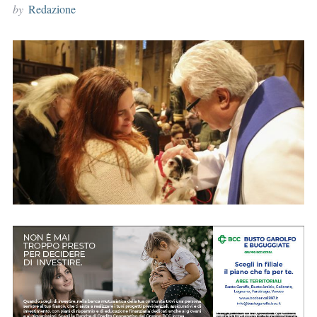
by
Redazione
r
: