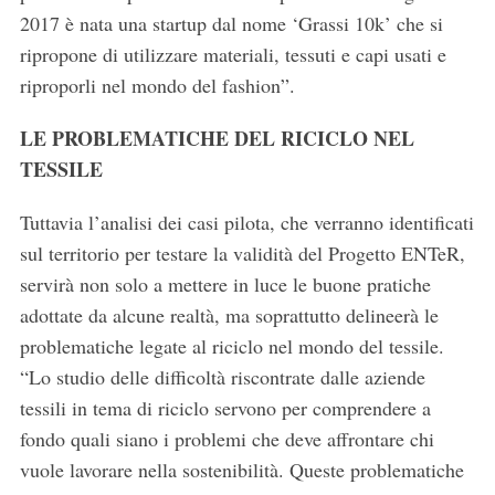
2017 è nata una startup dal nome ‘Grassi 10k’ che si
ripropone di utilizzare materiali, tessuti e capi usati e
riproporli nel mondo del fashion”.
LE PROBLEMATICHE DEL RICICLO NEL
TESSILE
Tuttavia l’analisi dei casi pilota, che verranno identificati
sul territorio per testare la validità del Progetto ENTeR,
servirà non solo a mettere in luce le buone pratiche
adottate da alcune realtà, ma soprattutto delineerà le
problematiche legate al riciclo nel mondo del tessile.
S
“Lo studio delle difficoltà riscontrate dalle aziende
e
tessili in tema di riciclo servono per comprendere a
a
fondo quali siano i problemi che deve affrontare chi
r
c
vuole lavorare nella sostenibilità. Queste problematiche
h