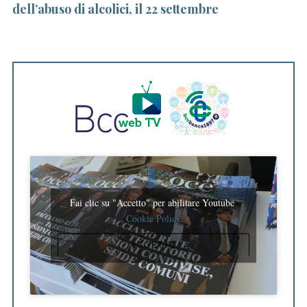
dell’abuso di alcolici, il 22 settembre
P
Fai clic su "Accetto" per abilitare Youtube
Cookie Policy
ACCETTO