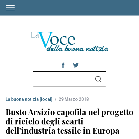
S
S
e
E
A
a
R
C
La buona notizia [local]
29 Marzo 2018
r
H
c
Busto Arsizio capofila nel progetto
h
di riciclo degli scarti
f
dell’industria tessile in Europa
o