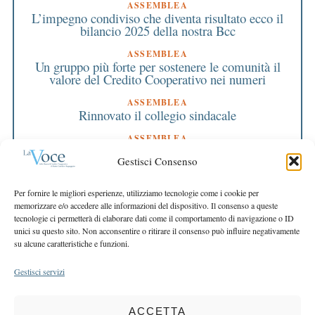
ASSEMBLEA
L’impegno condiviso che diventa risultato ecco il
bilancio 2025 della nostra Bcc
ASSEMBLEA
Un gruppo più forte per sostenere le comunità il
valore del Credito Cooperativo nei numeri
ASSEMBLEA
Rinnovato il collegio sindacale
ASSEMBLEA
Bilancio approvato all’unanimità e 2 milioni
Gestisci Consenso
destinati al territorio
EDITORIALE DIRETTORE
Per fornire le migliori esperienze, utilizziamo tecnologie come i cookie per
Crescere restando riconoscibili
memorizzare e/o accedere alle informazioni del dispositivo. Il consenso a queste
tecnologie ci permetterà di elaborare dati come il comportamento di navigazione o ID
EDITORIALE PRESIDENTE
unici su questo sito. Non acconsentire o ritirare il consenso può influire negativamente
Costruire futuro insieme
su alcune caratteristiche e funzioni.
Gestisci servizi
ACCETTA
COPYRIGHT 2025 LA VOCE |
PRIVACY
&
COOKIE POLICY