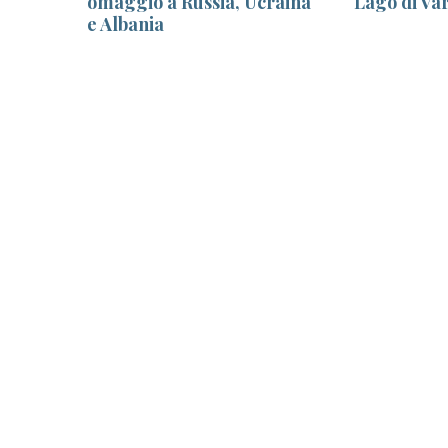
rof.
omaggio a Russia, Ucraina
Lago di Va
e Albania