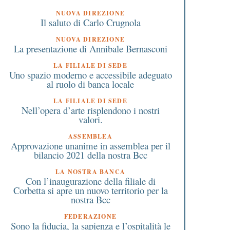
NUOVA DIREZIONE
Il saluto di Carlo Crugnola
NUOVA DIREZIONE
La presentazione di Annibale Bernasconi
LA FILIALE DI SEDE
Uno spazio moderno e accessibile adeguato
al ruolo di banca locale
LA FILIALE DI SEDE
Nell’opera d’arte risplendono i nostri
valori.
ASSEMBLEA
Approvazione unanime in assemblea per il
bilancio 2021 della nostra Bcc
LA NOSTRA BANCA
Con l’inaugurazione della filiale di
Corbetta si apre un nuovo territorio per la
nostra Bcc
Varese: radioterapia per i
Diciottomila volontari 
FEDERAZIONE
alati di cancro attiva al
olimpiadi invernali di
Sono la fiducia, la sapienza e l’ospitalità le