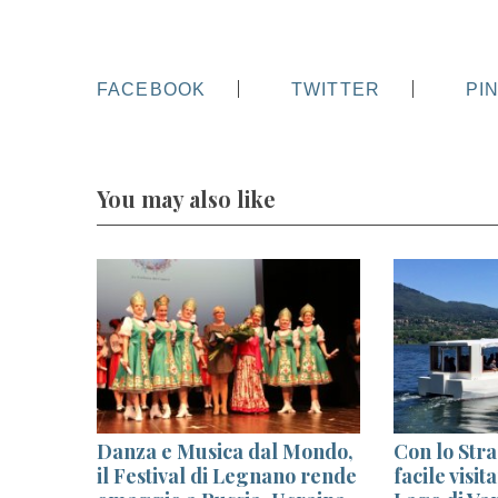
FACEBOOK
TWITTER
PI
You may also like
ia: 12
Danza e Musica dal Mondo,
Con lo Stra
contro
il Festival di Legnano rende
facile visit