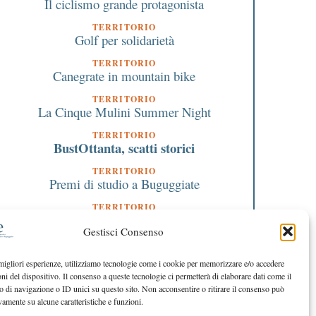
Il ciclismo grande protagonista
TERRITORIO
Golf per solidarietà
TERRITORIO
Canegrate in mountain bike
TERRITORIO
La Cinque Mulini Summer Night
TERRITORIO
BustOttanta, scatti storici
TERRITORIO
Premi di studio a Buguggiate
TERRITORIO
Le borse del Liceo Crespi
Gestisci Consenso
TERRITORIO
“Giù la maschera” in mostra a Legnano
 migliori esperienze, utilizziamo tecnologie come i cookie per memorizzare e/o accedere
oni del dispositivo. Il consenso a queste tecnologie ci permetterà di elaborare dati come il
ASSOCIAZIONE CCR
Mostre e nuove iniziative, riparte il CCR
di navigazione o ID unici su questo sito. Non acconsentire o ritirare il consenso può
vamente su alcune caratteristiche e funzioni.