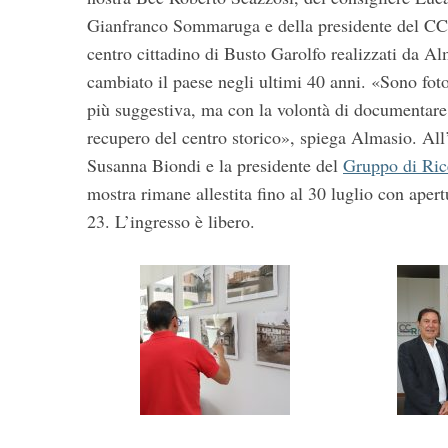
Gianfranco Sommaruga e della presidente del CCR 
centro cittadino di Busto Garolfo realizzati da A
S
e
cambiato il paese negli ultimi 40 anni. «Sono foto
a
più suggestiva, ma con la volontà di documentare 
r
recupero del centro storico», spiega Almasio. All
c
Susanna Biondi e la presidente del
Gruppo di Ric
h
f
mostra rimane allestita fino al 30 luglio con apert
o
23. L’ingresso è libero.
r
: