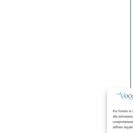
Per fornire le
alle informazi
comportamento 
influire negati