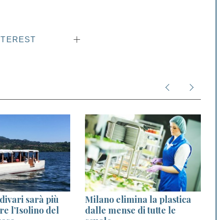
NTEREST
divari sarà più
Milano elimina la plastica
are l’Isolino del
dalle mense di tutte le
m