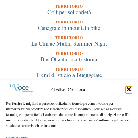
TERRITORIO
Golf per solidarietà
TERRITORIO
Canegrate in mountain bike
TERRITORIO
La Cinque Mulini Summer Night
TERRITORIO
BustOttanta, scatti storici
TERRITORIO
Premi di studio a Buguggiate
TERRITORIO
Gestisci Consenso
Le borse del Liceo Crespi
TERRITORIO
Per fornire le migliori esperienze, utilizziamo tecnologie come i cookie per
“Giù la maschera” in mostra a Legnano
memorizzare e/o accedere alle informazioni del dispositivo. Il consenso a queste
tecnologie ci permetterà di elaborare dati come il comportamento di navigazione o ID
ASSOCIAZIONE CCR
unici su questo sito. Non acconsentire o ritirare il consenso può influire negativamente
Mostre e nuove iniziative, riparte il CCR
su alcune caratteristiche e funzioni.
Gestisci servizi