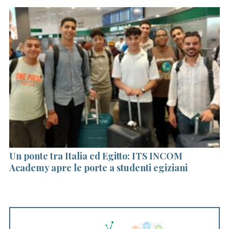
S
e
a
r
c
h
f
o
r
a
Un ponte tra Italia ed Egitto: ITS INCOM
La
:
Academy apre le porte a studenti egiziani
di