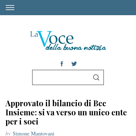
S
S
e
E
A
a
R
C
r
H
Approvato il bilancio di Bcc
c
Insieme: si va verso un unico ente
h
per i soci
f
by
Simone Mantovani
o