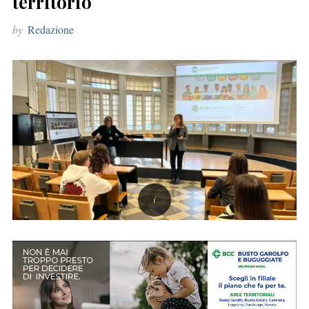
territorio
r
by
Redazione
: