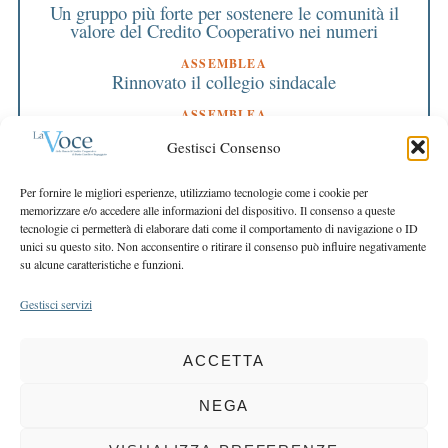
Un gruppo più forte per sostenere le comunità il
valore del Credito Cooperativo nei numeri
ASSEMBLEA
Rinnovato il collegio sindacale
ASSEMBLEA
Bilancio approvato all’unanimità e 2 milioni
Gestisci Consenso
destinati al territorio
EDITORIALE DIRETTORE
Per fornire le migliori esperienze, utilizziamo tecnologie come i cookie per
Crescere restando riconoscibili
memorizzare e/o accedere alle informazioni del dispositivo. Il consenso a queste
tecnologie ci permetterà di elaborare dati come il comportamento di navigazione o ID
EDITORIALE PRESIDENTE
unici su questo sito. Non acconsentire o ritirare il consenso può influire negativamente
Costruire futuro insieme
su alcune caratteristiche e funzioni.
Gestisci servizi
ACCETTA
COPYRIGHT 2025 LA VOCE |
PRIVACY
&
COOKIE POLICY
DIRETTORE RESPONSABILE:
CHIARA PORTA
| REDAZIONE & GRAFICA:
NEGA
EOIPSO.IT
| EDITORE:
BCC DI BUSTO GAROLFO E BUGUGGIATE
REGISTRAZIONE DEL TRIBUNALE DI MILANO N. 163 DEL 15 MARZO 2004