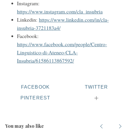
c
Instagram:
h
https://www.instagram.com/cla_insubria
f
Linkedin:
https://www.linkedin.com/in/cla-
o
insubria-3721183a4/
r
:
Facebook:
https://www.facebook.com/people/Centro-
Linguistico-di-Ateneo-CLA-
Insubria/61586113867592/
FACEBOOK
TWITTER
PINTEREST
You may also like