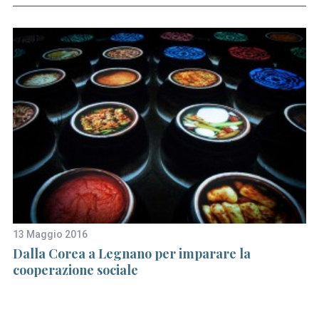
13 Maggio 2016
26
le
Dalla Corea a Legnano per imparare la
Ca
22
cooperazione sociale
ne
e