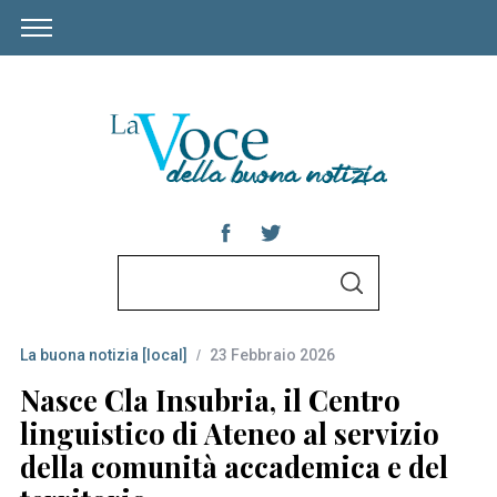
S
S
e
E
A
a
R
C
La buona notizia [local]
23 Febbraio 2026
r
H
c
Nasce Cla Insubria, il Centro
h
linguistico di Ateneo al servizio
f
della comunità accademica e del
o