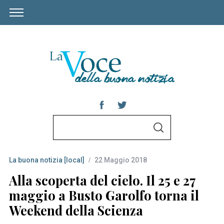
S
S
e
E
A
a
R
C
La buona notizia [local]
22 Maggio 2018
r
H
c
Alla scoperta del cielo. Il 25 e 27
h
maggio a Busto Garolfo torna il
f
Weekend della Scienza
o