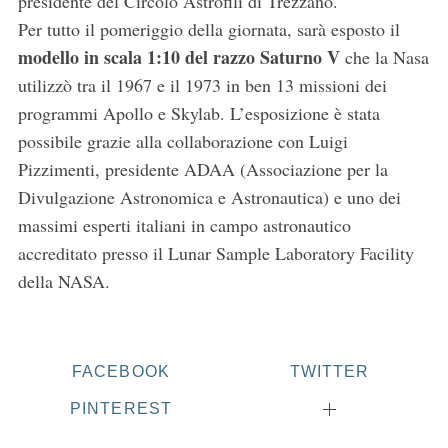
presidente del Circolo Astrofili di Trezzano.
Per tutto il pomeriggio della giornata, sarà esposto il
modello in scala 1:10 del razzo Saturno V
che la Nasa
utilizzò tra il 1967 e il 1973 in ben 13 missioni dei
programmi Apollo e Skylab. L’esposizione è stata
possibile grazie alla collaborazione con Luigi
Pizzimenti, presidente ADAA (Associazione per la
Divulgazione Astronomica e Astronautica) e uno dei
S
massimi esperti italiani in campo astronautico
e
accreditato presso il Lunar Sample Laboratory Facility
a
r
della NASA.
c
h
f
o
FACEBOOK
TWITTER
r
PINTEREST
: