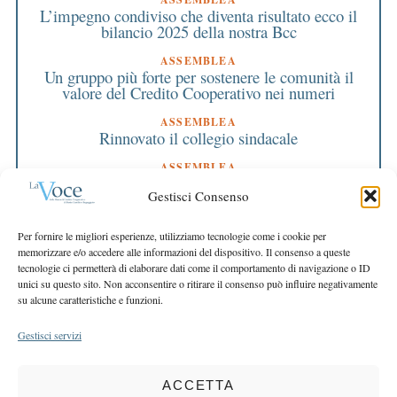
L’impegno condiviso che diventa risultato ecco il
bilancio 2025 della nostra Bcc
ASSEMBLEA
Un gruppo più forte per sostenere le comunità il
valore del Credito Cooperativo nei numeri
ASSEMBLEA
Rinnovato il collegio sindacale
ASSEMBLEA
Bilancio approvato all’unanimità e 2 milioni
Gestisci Consenso
destinati al territorio
EDITORIALE DIRETTORE
Per fornire le migliori esperienze, utilizziamo tecnologie come i cookie per
Crescere restando riconoscibili
memorizzare e/o accedere alle informazioni del dispositivo. Il consenso a queste
tecnologie ci permetterà di elaborare dati come il comportamento di navigazione o ID
EDITORIALE PRESIDENTE
unici su questo sito. Non acconsentire o ritirare il consenso può influire negativamente
Costruire futuro insieme
su alcune caratteristiche e funzioni.
Gestisci servizi
ACCETTA
COPYRIGHT 2025 LA VOCE |
PRIVACY
&
COOKIE POLICY