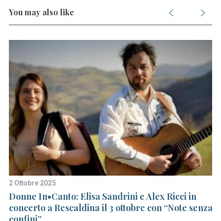
You may also like
2 Ottobre 2025
1 
Donne In•Canto: Elisa Sandrini e Alex Ricci in
Me
concerto a Rescaldina il 3 ottobre con “Note senza
a
confini”