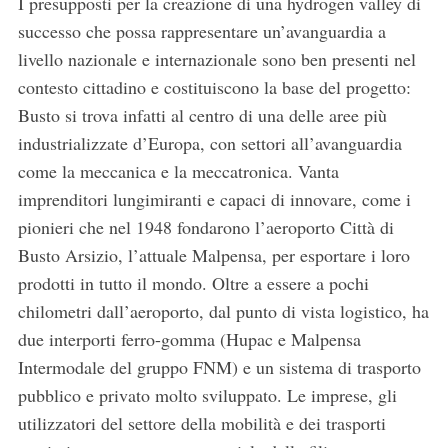
I presupposti per la creazione di una hydrogen valley di
successo che possa rappresentare un’avanguardia a
livello nazionale e internazionale sono ben presenti nel
contesto cittadino e costituiscono la base del progetto:
Busto si trova infatti al centro di una delle aree più
industrializzate d’Europa, con settori all’avanguardia
come la meccanica e la meccatronica. Vanta
imprenditori lungimiranti e capaci di innovare, come i
pionieri che nel 1948 fondarono l’aeroporto Città di
Busto Arsizio, l’attuale Malpensa, per esportare i loro
prodotti in tutto il mondo. Oltre a essere a pochi
S
chilometri dall’aeroporto, dal punto di vista logistico, ha
e
due interporti ferro-gomma (Hupac e Malpensa
a
r
Intermodale del gruppo FNM) e un sistema di trasporto
c
pubblico e privato molto sviluppato. Le imprese, gli
h
utilizzatori del settore della mobilità e dei trasporti
f