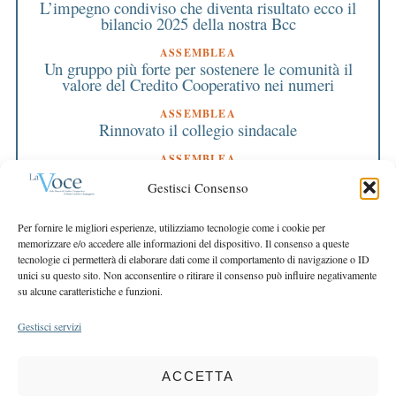
L’impegno condiviso che diventa risultato ecco il
bilancio 2025 della nostra Bcc
ASSEMBLEA
Un gruppo più forte per sostenere le comunità il
valore del Credito Cooperativo nei numeri
ASSEMBLEA
Rinnovato il collegio sindacale
ASSEMBLEA
Bilancio approvato all’unanimità e 2 milioni
Gestisci Consenso
destinati al territorio
EDITORIALE DIRETTORE
Per fornire le migliori esperienze, utilizziamo tecnologie come i cookie per
Crescere restando riconoscibili
memorizzare e/o accedere alle informazioni del dispositivo. Il consenso a queste
tecnologie ci permetterà di elaborare dati come il comportamento di navigazione o ID
EDITORIALE PRESIDENTE
unici su questo sito. Non acconsentire o ritirare il consenso può influire negativamente
Costruire futuro insieme
su alcune caratteristiche e funzioni.
Gestisci servizi
ACCETTA
COPYRIGHT 2025 LA VOCE |
PRIVACY
&
COOKIE POLICY