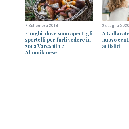
7 Settembre 2018
22 Luglio 202
ti
Funghi: dove sono aperti gli
A Gallarat
 gli
sportelli per farli vedere in
nuovo cent
vi
zona Varesotto e
autistici
Altomilanese