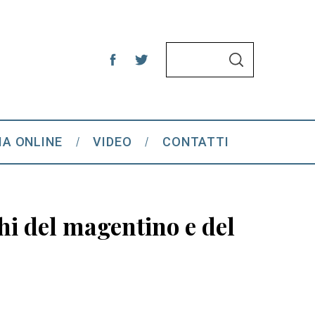
S
S
e
E
A
a
R
C
r
H
c
IA ONLINE
VIDEO
CONTATTI
h
f
o
r
hi del magentino e del
: