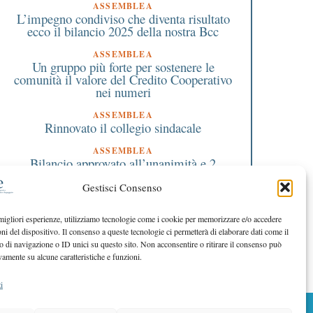
ASSEMBLEA
L’impegno condiviso che diventa risultato
ecco il bilancio 2025 della nostra Bcc
ASSEMBLEA
Un gruppo più forte per sostenere le
comunità il valore del Credito Cooperativo
nei numeri
ASSEMBLEA
Rinnovato il collegio sindacale
ASSEMBLEA
Bilancio approvato all’unanimità e 2
milioni destinati al territorio
Gestisci Consenso
EDITORIALE DIRETTORE
Crescere restando riconoscibili
 migliori esperienze, utilizziamo tecnologie come i cookie per memorizzare e/o accedere
oni del dispositivo. Il consenso a queste tecnologie ci permetterà di elaborare dati come il
EDITORIALE PRESIDENTE
Costruire futuro insieme
di navigazione o ID unici su questo sito. Non acconsentire o ritirare il consenso può
vamente su alcune caratteristiche e funzioni.
i