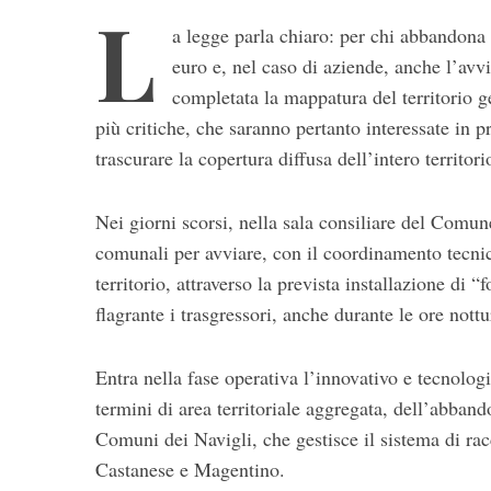
L
a legge parla chiaro: per chi abbandona i
euro e, nel caso di aziende, anche l’avv
completata la mappatura del territorio g
più critiche, che saranno pertanto interessate in p
trascurare la copertura diffusa dell’intero territori
Nei giorni scorsi, nella sala consiliare del Comune
S
comunali per avviare, con il coordinamento tecnico
e
territorio, attraverso la prevista installazione di 
a
r
flagrante i trasgressori, anche durante le ore nottu
c
h
Entra nella fase operativa l’innovativo e tecnologi
f
termini di area territoriale aggregata, dell’abband
o
r
Comuni dei Navigli, che gestisce il sistema di racc
:
Castanese e Magentino.