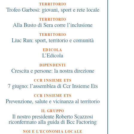
TERRITORIO
Trofeo Garbosi: giovani, sport e rete locale
TERRITORIO
Alla Busto di Sera corre l’inclusione
8 Marzo 2019
1 Dicembre 2019
l Welfare del territorio
Sgravi agli affitti dell
TERRITORIO
Liuc Run: sport, territorio e comunità
parte da Legnano, primo
popolari per le famigl
comune in Italia
difficoltà a Castellanz
EDICOLA
L’Edicola
DIPENDENTI
Crescita e persone: la nostra direzione
CCR INSIEME ETS
7 giugno: l’assemblea di Ccr Insieme Ets
CCR INSIEME ETS
Prevenzione, salute e vicinanza al territorio
IL GRUPPO
Il nostro presidente Roberto Scazzosi
riconfermato alla guida di Bcc Factoring
NOI E L'ECONOMIA LOCALE