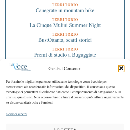
TERRITORIO
Canegrate in mountain bike
TERRITORIO
La Cinque Mulini Summer Night
TERRITORIO
BustOttanta, scatti storici
TERRITORIO
Premi di studio a Buguggiate
TERRITORIO
Gestisci Consenso
Le borse del Liceo Crespi
TERRITORIO
Per fornire le migliori esperienze, utilizziamo tecnologie come i cookie per
“Giù la maschera” in mostra a Legnano
memorizzare e/o accedere alle informazioni del dispositivo. Il consenso a queste
tecnologie ci permetterà di elaborare dati come il comportamento di navigazione o ID
ASSOCIAZIONE CCR
unici su questo sito. Non acconsentire o ritirare il consenso può influire negativamente
Mostre e nuove iniziative, riparte il CCR
su alcune caratteristiche e funzioni.
Gestisci servizi
COPYRIGHT 2025 LA VOCE |
PRIVACY
&
COOKIE POLICY