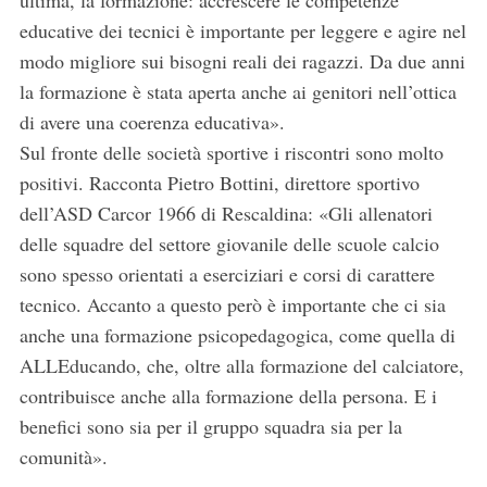
ultima, la formazione: accrescere le competenze
educative dei tecnici è importante per leggere e agire nel
modo migliore sui bisogni reali dei ragazzi. Da due anni
la formazione è stata aperta anche ai genitori nell’ottica
di avere una coerenza educativa».
Sul fronte delle società sportive i riscontri sono molto
S
positivi. Racconta Pietro Bottini, direttore sportivo
e
a
dell’ASD Carcor 1966 di Rescaldina: «Gli allenatori
r
delle squadre del settore giovanile delle scuole calcio
c
sono spesso orientati a eserciziari e corsi di carattere
h
tecnico. Accanto a questo però è importante che ci sia
f
o
anche una formazione psicopedagogica, come quella di
r
ALLEducando, che, oltre alla formazione del calciatore,
:
contribuisce anche alla formazione della persona. E i
benefici sono sia per il gruppo squadra sia per la
comunità».