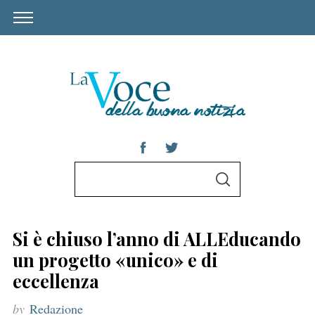
S
S
e
E
A
a
R
C
r
H
Si è chiuso l’anno di ALLEducando
c
un progetto «unico» e di
h
eccellenza
f
by
Redazione
o