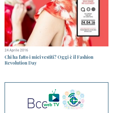
24 Aprile 2016
7 
a
Chi ha fatto i miei vestiti? Oggi è il Fashion
A
Revolution Day
tu