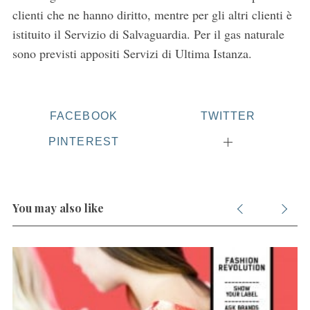
clienti che ne hanno diritto, mentre per gli altri clienti è
istituito il Servizio di Salvaguardia. Per il gas naturale
sono previsti appositi Servizi di Ultima Istanza.
S
e
FACEBOOK
TWITTER
a
r
PINTEREST
c
h
f
o
You may also like
r
: