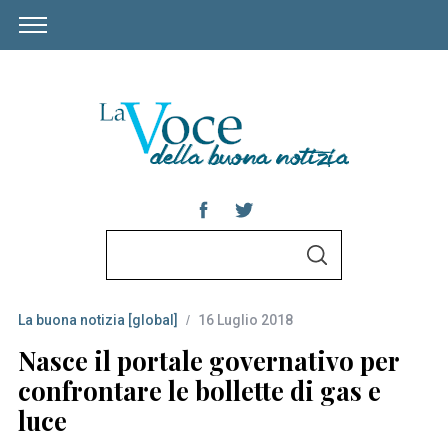
S
S
e
E
A
a
R
C
La buona notizia [global]
16 Luglio 2018
r
H
c
Nasce il portale governativo per
h
confrontare le bollette di gas e
f
luce
o