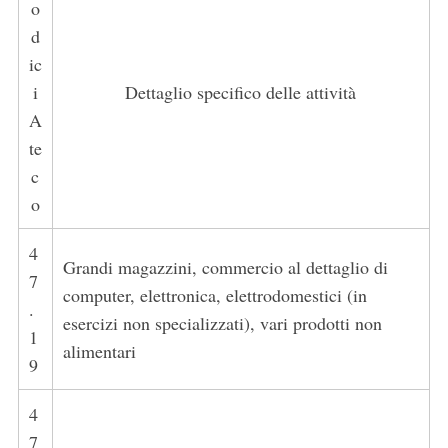
o
d
ic
i
Dettaglio specifico delle attività
A
te
c
o
4
Grandi magazzini, commercio al dettaglio di
7
computer, elettronica, elettrodomestici (in
.
esercizi non specializzati), vari prodotti non
1
alimentari
9
4
7