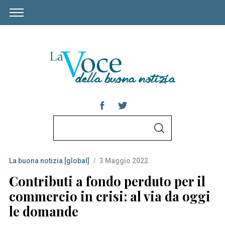
S
S
e
E
A
a
R
C
La buona notizia [global]
3 Maggio 2022
r
H
c
Contributi a fondo perduto per il
h
commercio in crisi: al via da oggi
f
le domande
o