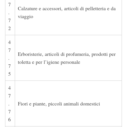
7
Calzature e accessori, articoli di pelletteria e da
.
viaggio
7
2
4
7
Erboristerie, articoli di profumeria, prodotti per
.
toletta e per l’igiene personale
7
5
4
7
.
Fiori e piante, piccoli animali domestici
7
6