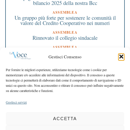
bilancio 2025 della nostra Bcc
ASSEMBLEA
Un gruppo più forte per sostenere le comunità il
valore del Credito Cooperativo nei numeri
ASSEMBLEA
Rinnovato il collegio sindacale
ASSEMBLEA
Bilancio approvato all’unanimità e 2 milioni
Gestisci Consenso
destinati al territorio
EDITORIALE DIRETTORE
Per fornire le migliori esperienze, utilizziamo tecnologie come i cookie per
Crescere restando riconoscibili
memorizzare e/o accedere alle informazioni del dispositivo. Il consenso a queste
tecnologie ci permetterà di elaborare dati come il comportamento di navigazione o ID
EDITORIALE PRESIDENTE
unici su questo sito. Non acconsentire o ritirare il consenso può influire negativamente
Costruire futuro insieme
su alcune caratteristiche e funzioni.
Gestisci servizi
ACCETTA
COPYRIGHT 2025 LA VOCE |
PRIVACY
&
COOKIE POLICY
DIRETTORE RESPONSABILE:
CHIARA PORTA
| REDAZIONE & GRAFICA: