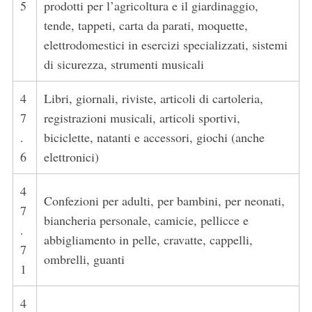
5
prodotti per l’agricoltura e il giardinaggio,
tende, tappeti, carta da parati, moquette,
elettrodomestici in esercizi specializzati, sistemi
di sicurezza, strumenti musicali
4
Libri, giornali, riviste, articoli di cartoleria,
7
registrazioni musicali, articoli sportivi,
S
e
.
biciclette, natanti e accessori, giochi (anche
a
6
elettronici)
r
c
4
h
Confezioni per adulti, per bambini, per neonati,
7
f
biancheria personale, camicie, pellicce e
.
o
abbigliamento in pelle, cravatte, cappelli,
r
7
ombrelli, guanti
:
1
4