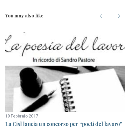
You may also like
19 Febbraio 2017
29
à
La Cisl lancia un concorso per “poeti del lavoro”
Se