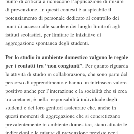
punto di criticità e richiedono l’applicazione di misure
di prevenzione. In questi contesti è auspicabile il
potenziamento di personale dedicato al controllo dei
punti di accesso alle scuole e dei luoghi limitrofi agli
istituti scolastici, per limitare le iniziative di
aggregazione spontanea degli studenti.
Per lo studio in ambiente domestico valgono le regole
per i contatti tra “non congiunti”.
Per quanto riguarda
le attività di studio in collaborazione, che sono parte del
percorso di apprendimento e hanno un intrinseco valore
S
positivo anche per l’interazione e la socialità che si crea
e
tra coetanei, è nella responsabilità individuale degli
a
studenti e dei loro genitori assicurare che, anche in
r
questi momenti di aggregazione che si concretizzano
c
h
prevalentemente in ambiente domestico, siano attuate le
f
indicazioni e le misure di prevenzione previste per i