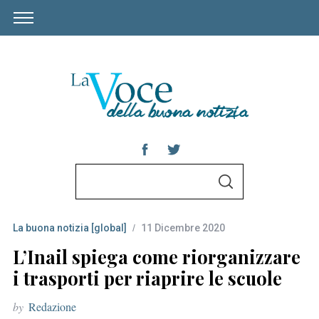
S
S
e
E
A
a
R
C
La buona notizia [global]
11 Dicembre 2020
r
H
c
L’Inail spiega come riorganizzare
h
i trasporti per riaprire le scuole
f
by
Redazione
o