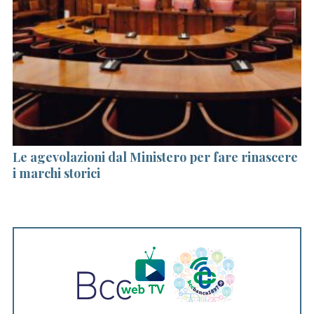
c
h
f
o
r
:
 è
Le agevolazioni dal Ministero per fare rinascere
Il
i marchi storici
q