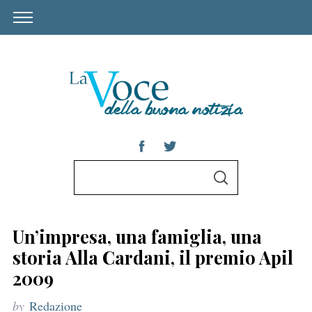
S
S
e
E
A
a
R
C
r
H
Un’impresa, una famiglia, una
c
storia Alla Cardani, il premio Apil
h
2009
f
by
Redazione
o