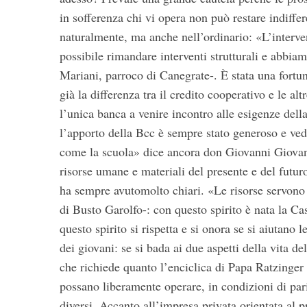
in sofferenza chi vi opera non può restare indiffere
naturalmente, ma anche nell’ordinario: «L’interve
possibile rimandare interventi strutturali e abbia
Mariani, parroco di Canegrate-. È stata una fortu
già la differenza tra il credito cooperativo e le a
l’unica banca a venire incontro alle esigenze de
l’apporto della Bcc è sempre stato generoso e vedo
come la scuola» dice ancora don Giovanni Giovann
risorse umane e materiali del presente e del futuro
ha sempre avutomolto chiari. «Le risorse servono a
di Busto Garolfo-: con questo spirito è nata la Cas
questo spirito si rispetta e si onora se si aiutano 
dei giovani: se si bada ai due aspetti della vita de
che richiede quanto l’enciclica di Papa Ratzinger
possano liberamente operare, in condizioni di pari
diversi. Accanto all’impresa privata orientata al p