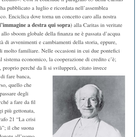
 ha pubblicato a luglio e ricordata nell’assemblea
co. Enciclica dove torna un concetto caro alla nostra
l’immagine a destra qui sopra
) alla Caritas in veritate
a allo sboom globale della finanza ne è passata d’acqua
sità di avvenimenti e cambiamenti della storia, eppure,
i molto familiare. Nelle occasioni in cui due pontefici
dal sistema economico, la cooperazione di credito c’è;
proprio perché da lì si svilupperà, citato invece
di fare banca,
rso, quello che
 passare degli
ché a fare da fil
gi più gettonata,
rafo 21 “La crisi
à”; il che suona
 donate all’uomo,