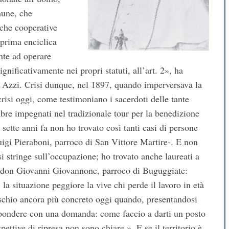
mune, che
nche cooperative
 prima enciclica
nte ad operare
ignificativamente nei propri statuti, all’art. 2», ha
o Azzi. Crisi dunque, nel 1897, quando imperversava la
 crisi oggi, come testimoniano i sacerdoti delle tante
bre impegnati nel tradizionale tour per la benedizione
sette anni fa non ho trovato così tanti casi di persone
Luigi Pieraboni, parroco di San Vittore Martire-. E non
si stringe sull’occupazione; ho trovato anche laureati a
 don Giovanni Giovannone, parroco di Buguggiate:
la situazione peggiore la vive chi perde il lavoro in età
ischio ancora più concreto oggi quando, presentandosi
ispondere con una domanda: come faccio a darti un posto
ttive di ripresa non sono chiare ». E se il territorio è