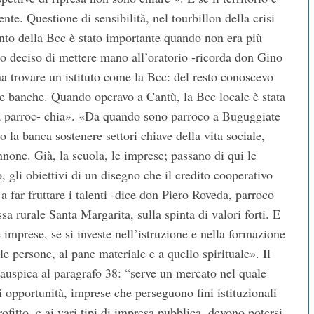
nte. Questione di sensibilità, nel tourbillon della crisi
nto della Bcc è stato importante quando non era più
mo deciso di mettere mano all’oratorio -ricorda don Gino
na trovare un istituto come la Bcc: del resto conoscevo
ltre banche. Quando operavo a Cantù, la Bcc locale è stata
lla parroc- chia». «Da quando sono parroco a Buguggiate
 la banca sostenere settori chiave della vita sociale,
one. Già, la scuola, le imprese; passano di qui le
, gli obiettivi di un disegno che il credito cooperativo
 far fruttare i talenti -dice don Piero Roveda, parroco
sa rurale Santa Margarita, sulla spinta di valori forti. E
le imprese, se si investe nell’istruzione e nella formazione
lle persone, al pane materiale e a quello spirituale». Il
 auspica al paragrafo 38: “serve un mercato nel quale
 opportunità, imprese che perseguono fini istituzionali
rofitto, e ai vari tipi di impresa pubblica, devono potersi