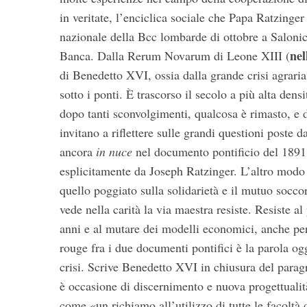
in veritate, l’enciclica sociale che Papa Ratzinger
nazionale della Bcc lombarde di ottobre a Salonic
nel
Banca. Dalla Rerum Novarum di Leone XIII (
di Benedetto XVI, ossia dalla grande crisi agrari
sotto i ponti. È trascorso il secolo a più alta den
dopo tanti sconvolgimenti, qualcosa è rimasto, e d
invitano a riflettere sulle grandi questioni poste 
ancora
in nuce
nel documento pontificio del 1891, 
esplicitamente da Joseph Ratzinger.
L’altro modo 
quello poggiato sulla solidarietà e il mutuo socco
vede nella carità la via maestra resiste. Resiste al
anni e al mutare dei modelli economici, anche per
rouge fra i due documenti pontifici è la parola og
crisi. Scrive Benedetto XVI in chiusura del parag
è occasione di discernimento e nuova progettualit
come «un richiamo all’utilizzo di tutte le facoltà