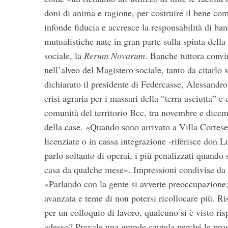
doni di anima e ragione, per costruire il bene co
infonde fiducia e accresce la responsabilità di ba
mutualistiche nate in gran parte sulla spinta della
S
sociale, la
Rerum Novarum
. Banche tuttora convi
e
nell’alveo del Magistero sociale, tanto da citarlo s
a
dichiarato il presidente di Federcasse, Alessandr
r
c
crisi agraria per i massari della “terra asciutta” e
h
comunità del territorio Bcc, tra novembre e dicem
f
della case. «Quando sono arrivato a Villa Cortese 
o
licenziate o in cassa integrazione -riferisce don 
r
:
parlo soltanto di operai, i più penalizzati quando 
casa da qualche mese». Impressioni condivise da
«Parlando con la gente si avverte preoccupazione; 
avanzata e teme di non potersi ricollocare più. R
per un colloquio di lavoro, qualcuno si è visto r
adesso? Prevale una grande cautela perché le prospe