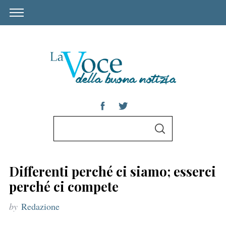
S
S
e
E
A
a
R
C
r
H
Differenti perché ci siamo; esserci
c
perché ci compete
h
by
Redazione
f
o