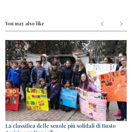
You may also like
La classifica delle scuole più solidali di Busto
B