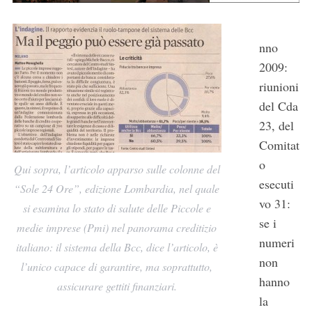
nno
2009:
riunioni
del Cda
23, del
Comitat
o
Qui sopra, l’articolo apparso sulle colonne del
esecuti
“Sole 24 Ore”, edizione Lombardia, nel quale
vo 31:
si esamina lo stato di salute delle Piccole e
se i
medie imprese (Pmi) nel panorama creditizio
numeri
italiano: il sistema della Bcc, dice l’articolo, è
non
l’unico capace di garantire, ma soprattutto,
hanno
assicurare gettiti finanziari.
la