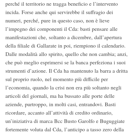
perché il territorio ne tragga beneficio e l’intervento
incida. Forse anche qui servirebbe il suffragio dei
numeri, perché, pure in questo caso, non è lieve
l’impegno dei componenti il Cda: basti pensare alle
S
manifestazioni che, soltanto a dicembre, dall’apertura
e
della filiale di Gallarate in poi, riempiono il calendario.
a
Dalle modalità allo spirito, quello che non cambia; anzi,
r
c
che può meglio esprimersi se la banca perfeziona i suoi
h
strumenti d’azione. Il Cda ha mantenuto la barra a dritta
f
sul proprio ruolo, nel momento più difficile per
o
l’economia, quando la crisi non era più soltanto negli
r
:
articoli del giornali, ma ha bussato alle porte delle
aziende, purtroppo, in molti casi, entrandovi. Basti
ricordare, accanto all’attività di credito ordinario,
un’iniziativa di marca Bcc Busto Garolfo e Buguggiate
fortemente voluta dal Cda, l’anticipo a tasso zero della