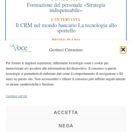
Formazione del personale «Strategia
indispensabile»
L'INTERVISTA
Il CRM nel mondo bancario La tecnologia allo
sportello
PRIMO PIANO
Chi sta sul territorio soffre per il territorio, ma
Gestisci Consenso
non fa mancare ossigeno alle imprese
EDITORIALE DIRETTORE
Per fornire le migliori esperienze, utilizziamo tecnologie come i cookie per
Dalla differenza verso il domani
memorizzare e/o accedere alle informazioni del dispositivo. Il consenso a queste
tecnologie ci permetterà di elaborare dati come il comportamento di navigazione o ID
EDITORIALE PRESIDENTE
unici su questo sito. Non acconsentire o ritirare il consenso può influire negativamente
L’orgoglio delle scelte
su alcune caratteristiche e funzioni.
Gestisci servizi
ACCETTA
COPYRIGHT 2025 LA VOCE |
PRIVACY
&
COOKIE POLICY
DIRETTORE RESPONSABILE:
CHIARA PORTA
| REDAZIONE & GRAFICA:
NEGA
EOIPSO.IT
| EDITORE:
BCC DI BUSTO GAROLFO E BUGUGGIATE