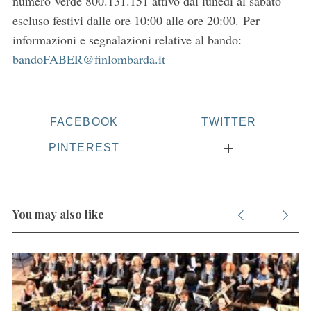
numero verde 800.131.151 attivo dal lunedì al sabato
f
escluso festivi dalle ore 10:00 alle ore 20:00. Per
o
informazioni e segnalazioni relative al bando:
r
:
bandoFABER@finlombarda.it
FACEBOOK
TWITTER
PINTEREST
You may also like