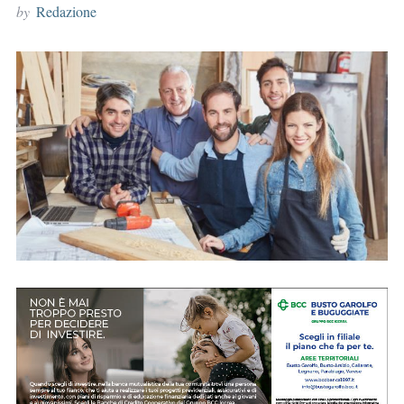
by
Redazione
r
: