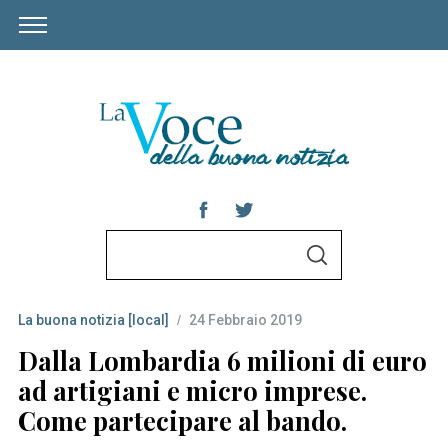
S
S
e
E
A
a
R
C
La buona notizia [local]
24 Febbraio 2019
r
H
c
Dalla Lombardia 6 milioni di euro
h
ad artigiani e micro imprese.
f
Come partecipare al bando.
o