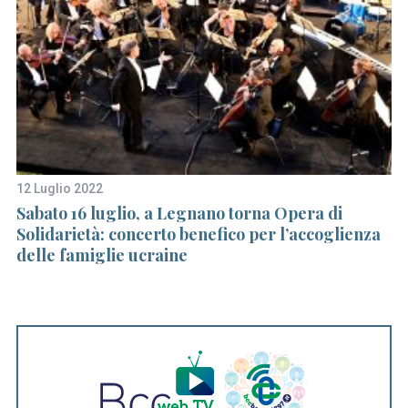
12 Luglio 2022
17
Sabato 16 luglio, a Legnano torna Opera di
L
Solidarietà: concerto benefico per l’accoglienza
co
delle famiglie ucraine