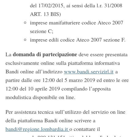
del 17/02/2015, ai sensi della l.r. 31/2008
ART. 13 BIS)
imprese manifatturiere codice Ateco 2007
sezione C;
imprese edili codice Ateco 2007 sezione F.
domanda di partecipazione
La
deve essere presentata
esclusivamente online sulla piattaforma informativa
Bandi online all’indirizzo
www.bandi.servizirl.it
a
partire dalle ore 12:00 del 5 marzo 2019 ed entro le ore
12:00 del 10 aprile 2019 compilando l’apposita
modulistica disponibile on line.
S
e
Per assistenza tecnica sull’utilizzo del servizio on line
a
della piattaforma Bandi online scrivere a
r
c
bandi@regione.lombardia.it
o contattare il
h