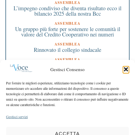
ASSEMBLEA
L’impegno condiviso che diventa risultato ecco il
bilancio 2025 della nostra Bcc
ASSEMBLEA
Un gruppo più forte per sostenere le comunità il
valore del Credito Cooperativo nei numeri
ASSEMBLEA
Rinnovato il collegio sindacale
ASSEMBLEA
Bilancio approvato all’unanimità e 2 milioni
Gestisci Consenso
destinati al territorio
EDITORIALE DIRETTORE
Per fornire le migliori esperienze, utilizziamo tecnologie come i cookie per
Crescere restando riconoscibili
memorizzare e/o accedere alle informazioni del dispositivo. Il consenso a queste
tecnologie ci permetterà di elaborare dati come il comportamento di navigazione o ID
EDITORIALE PRESIDENTE
unici su questo sito. Non acconsentire o ritirare il consenso può influire negativamente
Costruire futuro insieme
su alcune caratteristiche e funzioni.
Gestisci servizi
ACCETTA
COPYRIGHT 2025 LA VOCE |
PRIVACY
&
COOKIE POLICY