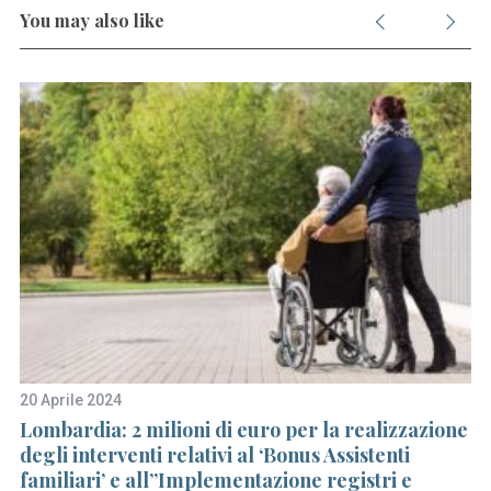
You may also like
S
e
a
r
c
h
f
o
r
:
20 Aprile 2024
23
 8
Lombardia: 2 milioni di euro per la realizzazione
Fe
degli interventi relativi al ‘Bonus Assistenti
ed
familiari’ e all”Implementazione registri e