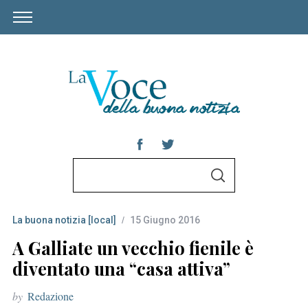
S
S
e
E
A
a
R
C
La buona notizia [local]
15 Giugno 2016
r
H
c
A Galliate un vecchio fienile è
h
diventato una “casa attiva”
f
by
Redazione
o