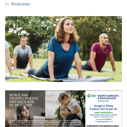
by
Redazione
r
: