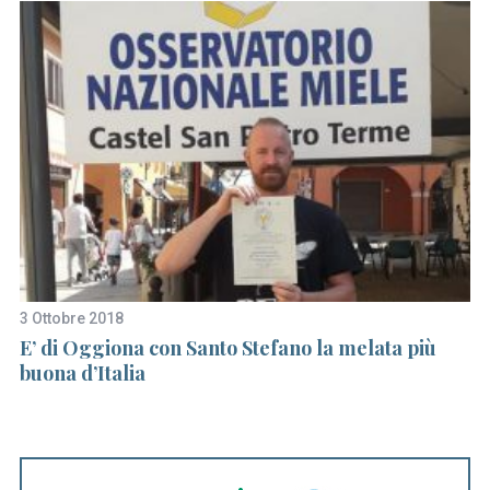
S
e
a
3 Ottobre 2018
23
r
E’ di Oggiona con Santo Stefano la melata più
A
c
buona d’Italia
h
f
o
r
: