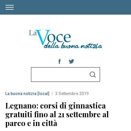
S
S
e
E
A
a
R
C
La buona notizia [local]
3 Settembre 2019
r
H
c
Legnano: corsi di ginnastica
h
gratuiti fino al 21 settembre al
f
parco e in città
o