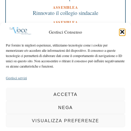
ASSEMBLEA
Rinnovato il collegio sindacale
ASSEMBLEA
Bilancio approvato all’unanimità e 2 milioni
Gestisci Consenso
destinati al territorio
EDITORIALE DIRETTORE
Per fornire le migliori esperienze, utilizziamo tecnologie come i cookie per
Crescere restando riconoscibili
memorizzare e/o accedere alle informazioni del dispositivo. Il consenso a queste
tecnologie ci permetterà di elaborare dati come il comportamento di navigazione o ID
EDITORIALE PRESIDENTE
unici su questo sito. Non acconsentire o ritirare il consenso può influire negativamente
Costruire futuro insieme
su alcune caratteristiche e funzioni.
Gestisci servizi
ACCETTA
COPYRIGHT 2025 LA VOCE |
PRIVACY
&
COOKIE POLICY
DIRETTORE RESPONSABILE:
CHIARA PORTA
| REDAZIONE & GRAFICA:
NEGA
EOIPSO.IT
| EDITORE:
BCC DI BUSTO GAROLFO E BUGUGGIATE
REGISTRAZIONE DEL TRIBUNALE DI MILANO N. 163 DEL 15 MARZO 2004
VISUALIZZA PREFERENZE