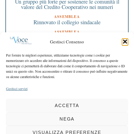
Un gruppo più forte per sostenere le comunità il
valore del Credito Cooperativo nei numeri
ASSEMBLEA
Rinnovato il collegio sindacale
ASSEMBLEA
Bilancio approvato all’unanimità e 2 milioni
Gestisci Consenso
destinati al territorio
EDITORIALE DIRETTORE
Per fornire le migliori esperienze, utilizziamo tecnologie come i cookie per
Crescere restando riconoscibili
memorizzare e/o accedere alle informazioni del dispositivo. Il consenso a queste
tecnologie ci permetterà di elaborare dati come il comportamento di navigazione o ID
EDITORIALE PRESIDENTE
unici su questo sito. Non acconsentire o ritirare il consenso può influire negativamente
Costruire futuro insieme
su alcune caratteristiche e funzioni.
Gestisci servizi
ACCETTA
COPYRIGHT 2025 LA VOCE |
PRIVACY
&
COOKIE POLICY
DIRETTORE RESPONSABILE:
CHIARA PORTA
| REDAZIONE & GRAFICA:
NEGA
EOIPSO.IT
| EDITORE:
BCC DI BUSTO GAROLFO E BUGUGGIATE
REGISTRAZIONE DEL TRIBUNALE DI MILANO N. 163 DEL 15 MARZO 2004
VISUALIZZA PREFERENZE