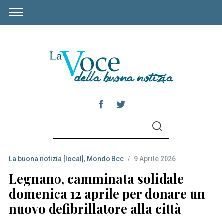
S
S
e
E
A
a
R
C
La buona notizia [local]
,
Mondo Bcc
9 Aprile 2026
r
H
c
Legnano, camminata solidale
h
domenica 12 aprile per donare un
f
nuovo defibrillatore alla città
o