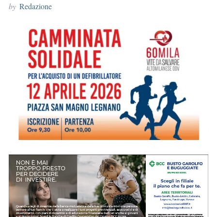
by
Redazione
r
: