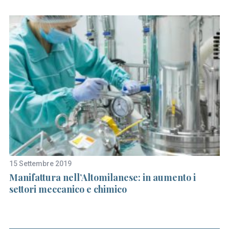
15 Settembre 2019
10
Manifattura nell’Altomilanese: in aumento i
L’
settori meccanico e chimico
re
se
g