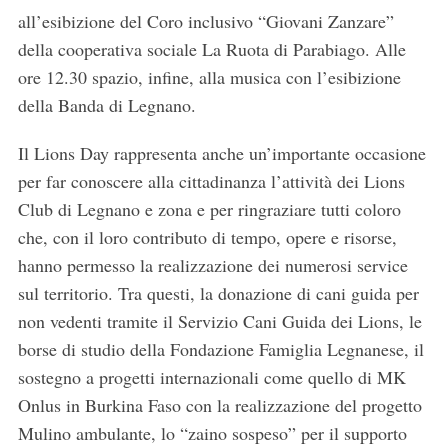
all’esibizione del Coro inclusivo “Giovani Zanzare”
della cooperativa sociale La Ruota di Parabiago. Alle
ore 12.30 spazio, infine, alla musica con l’esibizione
della Banda di Legnano.
S
Il Lions Day rappresenta anche un’importante occasione
e
per far conoscere alla cittadinanza l’attività dei Lions
a
Club di Legnano e zona e per ringraziare tutti coloro
r
che, con il loro contributo di tempo, opere e risorse,
c
h
hanno permesso la realizzazione dei numerosi service
f
sul territorio. Tra questi, la donazione di cani guida per
o
non vedenti tramite il Servizio Cani Guida dei Lions, le
r
borse di studio della Fondazione Famiglia Legnanese, il
:
sostegno a progetti internazionali come quello di MK
Onlus in Burkina Faso con la realizzazione del progetto
Mulino ambulante, lo “zaino sospeso” per il supporto