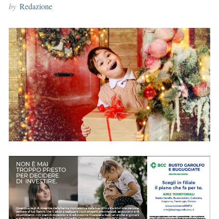
by
Redazione
r
: