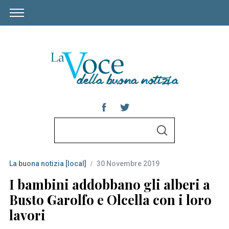
S
S
e
E
A
a
R
C
La buona notizia [local]
30 Novembre 2019
r
H
c
I bambini addobbano gli alberi a
h
Busto Garolfo e Olcella con i loro
f
lavori
o