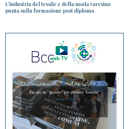
L’industria del tessile e della moda varesina
Bu
punta sulla formazione post diploma
nu
g
S
e
a
r
c
h
f
o
r
:
Fai clic su "Accetto" per abilitare Youtube
Cookie Policy
ACCETTO