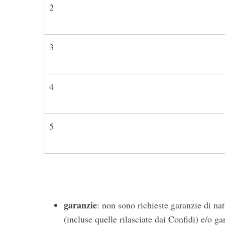
2
3
4
5
garanzie
: non sono richieste garanzie di nat
(incluse quelle rilasciate dai Confidi) e/o g