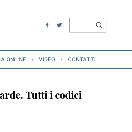
S
S
e
E
A
a
R
C
r
H
c
IA ONLINE
VIDEO
CONTATTI
h
f
o
r
rde. Tutti i codici
: