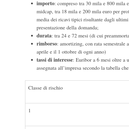
importo
: compreso tra 30 mila e 800 mila eu
midcap, tra 18 mila e 200 mila euro per profe
media dei ricavi tipici risultante dagli ultim
presentazione della domanda;
S
durata
: tra 24 e 72 mesi (di cui preammor
e
a
rimborso
: amortizing, con rata semestrale a
r
aprile e il 1 ottobre di ogni anno)
c
tassi di interesse
: Euribor a 6 mesi oltre a 
h
assegnata all’impresa secondo la tabella che
f
o
r
:
Classe di rischio
1