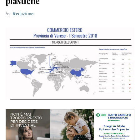
plastiche
r
by
Redazione
: