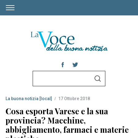
S
S
e
E
A
a
R
C
La buona notizia [local]
17 Ottobre 2018
r
H
c
Cosa esporta Varese e la sua
h
provincia? Macchine,
f
abbigliamento, farmaci e materie
o