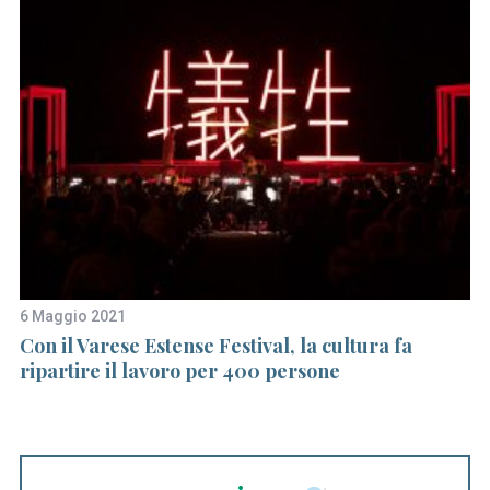
6 Maggio 2021
19
Con il Varese Estense Festival, la cultura fa
Ci
ripartire il lavoro per 400 persone
sp
s