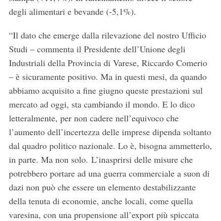
r
degli alimentari e bevande (-5,1%).
c
h
“Il dato che emerge dalla rilevazione del nostro Ufficio
f
Studi – commenta il Presidente dell’Unione degli
o
Industriali della Provincia di Varese, Riccardo Comerio
r
:
– è sicuramente positivo. Ma in questi mesi, da quando
abbiamo acquisito a fine giugno queste prestazioni sul
mercato ad oggi, sta cambiando il mondo. E lo dico
letteralmente, per non cadere nell’equivoco che
l’aumento dell’incertezza delle imprese dipenda soltanto
dal quadro politico nazionale. Lo è, bisogna ammetterlo,
in parte. Ma non solo. L’inasprirsi delle misure che
potrebbero portare ad una guerra commerciale a suon di
dazi non può che essere un elemento destabilizzante
della tenuta di economie, anche locali, come quella
varesina, con una propensione all’export più spiccata