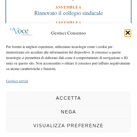
ASSEMBLEA
Rinnovato il collegio sindacale
ASSEMBLEA
Bilancio approvato all’unanimità e 2 milioni
Gestisci Consenso
destinati al territorio
EDITORIALE DIRETTORE
Per fornire le migliori esperienze, utilizziamo tecnologie come i cookie per
Crescere restando riconoscibili
memorizzare e/o accedere alle informazioni del dispositivo. Il consenso a queste
tecnologie ci permetterà di elaborare dati come il comportamento di navigazione o ID
EDITORIALE PRESIDENTE
unici su questo sito. Non acconsentire o ritirare il consenso può influire negativamente
Costruire futuro insieme
su alcune caratteristiche e funzioni.
Gestisci servizi
ACCETTA
COPYRIGHT 2025 LA VOCE |
PRIVACY
&
COOKIE POLICY
DIRETTORE RESPONSABILE:
CHIARA PORTA
| REDAZIONE & GRAFICA:
NEGA
EOIPSO.IT
| EDITORE:
BCC DI BUSTO GAROLFO E BUGUGGIATE
REGISTRAZIONE DEL TRIBUNALE DI MILANO N. 163 DEL 15 MARZO 2004
VISUALIZZA PREFERENZE
BACK TO TOP