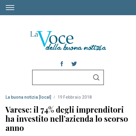
S
S
e
E
A
a
R
C
La buona notizia [local]
19 Febbraio 2018
r
H
c
Varese: il 74% degli imprenditori
h
ha investito nell’azienda lo scorso
f
anno
o