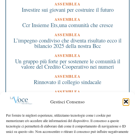
ASSEMBLEA
Investire sui giovani per costruire il futuro
ASSEMBLEA
Ccr Insieme Ets,una comunità che cresce
ASSEMBLEA
L’impegno condiviso che diventa risultato ecco il
bilancio 2025 della nostra Bcc
ASSEMBLEA
Un gruppo più forte per sostenere le comunità il
valore del Credito Cooperativo nei numeri
ASSEMBLEA
Rinnovato il collegio sindacale
ASSEMBLEA
Bilancio approvato all’unanimità e 2 milioni
Gestisci Consenso
destinati al territorio
EDITORIALE DIRETTORE
Per fornire le migliori esperienze, utilizziamo tecnologie come i cookie per
Crescere restando riconoscibili
memorizzare e/o accedere alle informazioni del dispositivo. Il consenso a queste
tecnologie ci permetterà di elaborare dati come il comportamento di navigazione o ID
EDITORIALE PRESIDENTE
unici su questo sito. Non acconsentire o ritirare il consenso può influire negativamente
Costruire futuro insieme