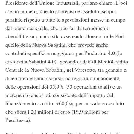
Presidente dell’Unione Industriali, parlano chiaro. E poi
c’è un numero, questo sì preciso e assoluto, seppur
S
parziale rispetto a tutte le agevolazioni messe in campo
e
a
dal piano nazionale, che può far da termometro
r
attendibile su quanto stia avvenendo almeno tra le Pmi:
c
quello della Nuova Sabatini, che prevede anche
h
contributi specifici e maggiorati per l’industria 4.0 (la
f
o
cosiddetta Sabatini 4.0). Secondo i dati di MedioCredito
r
Centrale la Nuova Sabatini, nel Varesotto, tra gennaio e
:
dicembre dell’anno scorso, ha registrato un aumento
delle operazioni del 35,9% (53 operazioni totali) e un
incremento ancor più consistente dell’importo del
finanziamento accolto: +60,6%, per un valore assoluto
che sfiora i 20 milioni di euro (19,9 milioni per
l’esattezza).