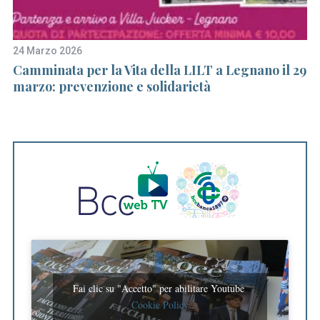
24 Marzo 2026
22
noi
Camminata per la Vita della LILT a Legnano il 29
Vi
marzo: prevenzione e solidarietà
gr
A
Fai clic su "Accetto" per abilitare Youtube
Cookie Policy