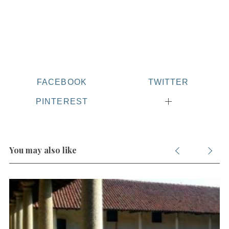
f
o
r
:
FACEBOOK
TWITTER
PINTEREST
You may also like