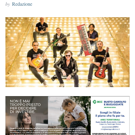
by
Redazione
r
: