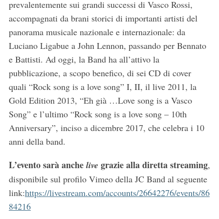
prevalentemente sui grandi successi di Vasco Rossi,
accompagnati da brani storici di importanti artisti del
panorama musicale nazionale e internazionale: da
Luciano Ligabue a John Lennon, passando per Bennato
e Battisti. Ad oggi, la Band ha all’attivo la
pubblicazione, a scopo benefico, di sei CD di cover
quali “Rock song is a love song” I, II, il live 2011, la
Gold Edition 2013, “Eh già …Love song is a Vasco
Song” e l’ultimo “Rock song is a love song – 10th
Anniversary”, inciso a dicembre 2017, che celebra i 10
anni della band.
S
L’evento sarà anche
grazie alla diretta streaming
live
,
e
a
disponibile sul profilo Vimeo della JC Band al seguente
r
link:
https://livestream.com/accounts/26642276/events/86
c
84216
h