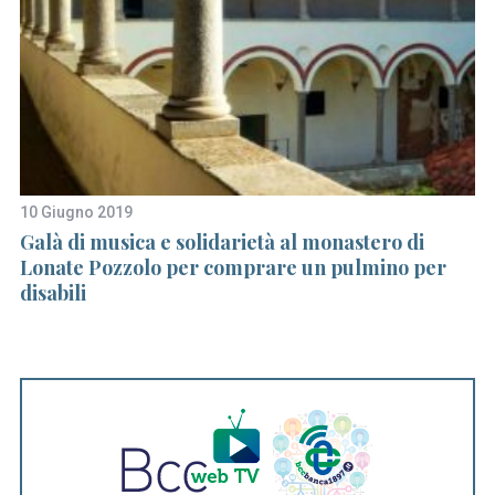
10 Giugno 2019
25
Galà di musica e solidarietà al monastero di
B
Lonate Pozzolo per comprare un pulmino per
Li
disabili