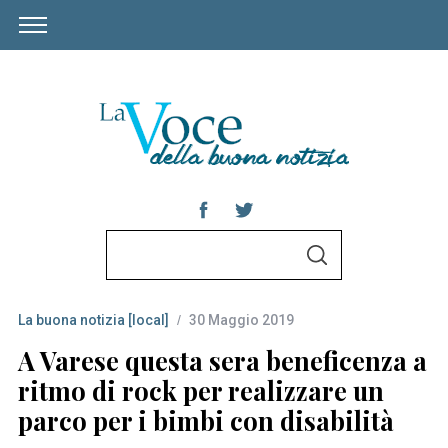
S
S
e
E
A
a
R
C
La buona notizia [local]
30 Maggio 2019
r
H
c
A Varese questa sera beneficenza a
h
ritmo di rock per realizzare un
f
parco per i bimbi con disabilità
o