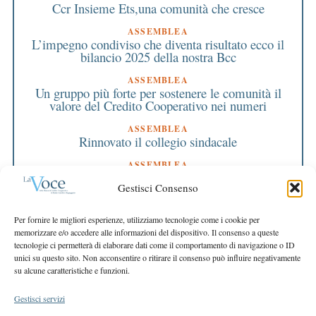
Ccr Insieme Ets,una comunità che cresce
ASSEMBLEA
L’impegno condiviso che diventa risultato ecco il
bilancio 2025 della nostra Bcc
ASSEMBLEA
Un gruppo più forte per sostenere le comunità il
valore del Credito Cooperativo nei numeri
ASSEMBLEA
Rinnovato il collegio sindacale
ASSEMBLEA
Bilancio approvato all’unanimità e 2 milioni
Gestisci Consenso
destinati al territorio
EDITORIALE DIRETTORE
Per fornire le migliori esperienze, utilizziamo tecnologie come i cookie per
Crescere restando riconoscibili
memorizzare e/o accedere alle informazioni del dispositivo. Il consenso a queste
tecnologie ci permetterà di elaborare dati come il comportamento di navigazione o ID
EDITORIALE PRESIDENTE
unici su questo sito. Non acconsentire o ritirare il consenso può influire negativamente
Costruire futuro insieme
su alcune caratteristiche e funzioni.
Gestisci servizi