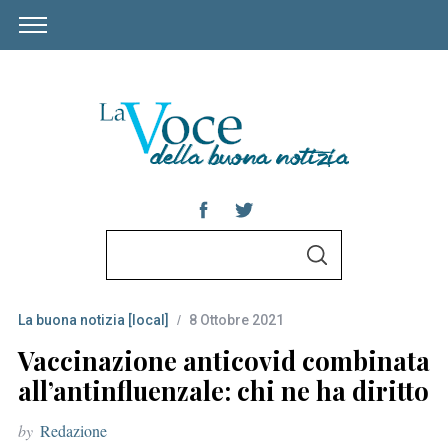
S
S
e
E
A
a
R
C
La buona notizia [local]
8 Ottobre 2021
r
H
c
Vaccinazione anticovid combinata
h
all’antinfluenzale: chi ne ha diritto
f
by
Redazione
o