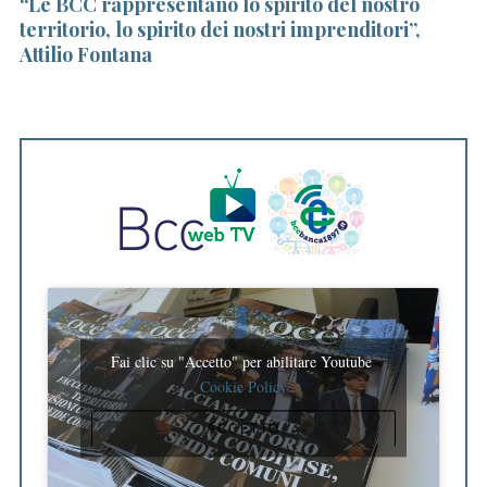
“Le BCC rappresentano lo spirito del nostro
Co
territorio, lo spirito dei nostri imprenditori”,
e 
Attilio Fontana
Fai clic su "Accetto" per abilitare Youtube
Cookie Policy
ACCETTO