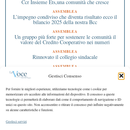
Ccr Insieme Ets,una comunità che cresce
ASSEMBLEA
L’impegno condiviso che diventa risultato ecco il
bilancio 2025 della nostra Bcc
ASSEMBLEA
Un gruppo più forte per sostenere le comunità il
valore del Credito Cooperativo nei numeri
ASSEMBLEA
Rinnovato il collegio sindacale
ASSEMBLEA
Bilancio approvato all’unanimità e 2 milioni
Gestisci Consenso
destinati al territorio
EDITORIALE DIRETTORE
Per fornire le migliori esperienze, utilizziamo tecnologie come i cookie per
Crescere restando riconoscibili
memorizzare e/o accedere alle informazioni del dispositivo. Il consenso a queste
tecnologie ci permetterà di elaborare dati come il comportamento di navigazione o ID
EDITORIALE PRESIDENTE
unici su questo sito. Non acconsentire o ritirare il consenso può influire negativamente
Costruire futuro insieme
su alcune caratteristiche e funzioni.
Gestisci servizi