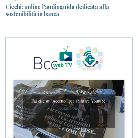
o
Ciechi: online l’audioguida dedicata alla
Ba
r
sostenibilità in banca
st
:
Fai clic su "Accetto" per abilitare Youtube
Cookie Policy
ACCETTO