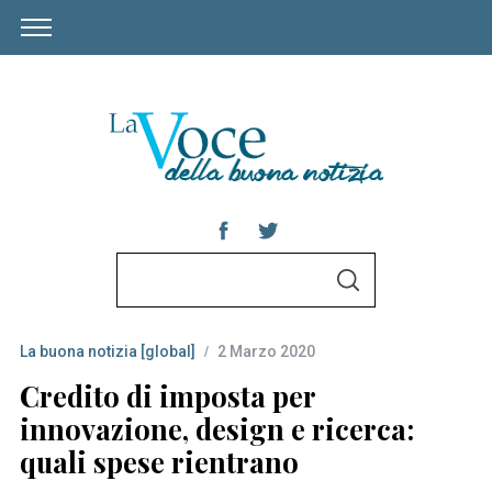
S
S
e
E
A
a
R
C
La buona notizia [global]
2 Marzo 2020
r
H
c
Credito di imposta per
h
innovazione, design e ricerca:
f
quali spese rientrano
o