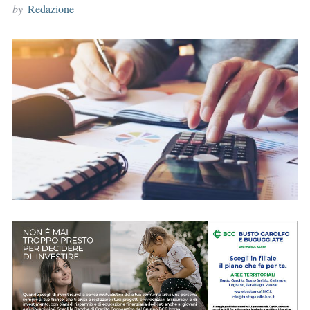
by
Redazione
r
: