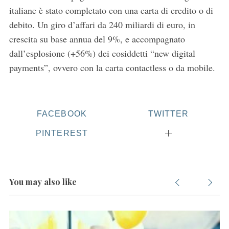
italiane è stato completato con una carta di credito o di
debito. Un giro d’affari da 240 miliardi di euro, in
crescita su base annua del 9%, e accompagnato
dall’esplosione (+56%) dei cosiddetti “new digital
payments”, ovvero con la carta contactless o da mobile.
S
e
FACEBOOK
TWITTER
a
PINTEREST
r
c
h
f
o
You may also like
r
: