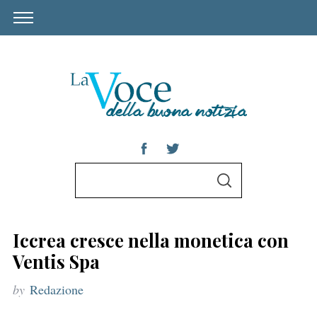
S
S
e
E
A
a
R
C
r
H
Iccrea cresce nella monetica con
c
Ventis Spa
h
by
Redazione
f
o