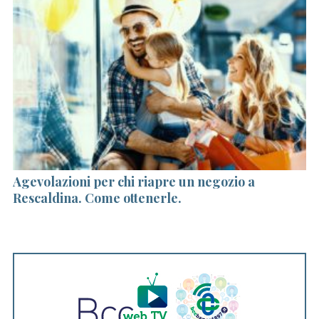
Agevolazioni per chi riapre un negozio a
It
Rescaldina. Come ottenerle.
sp