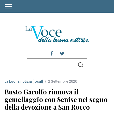
S
S
e
E
A
a
R
C
La buona notizia [local]
2 Settembre 2020
r
H
c
Busto Garolfo rinnova il
h
gemellaggio con Senise nel segno
f
della devozione a San Rocco
o