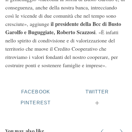
conseguenza, anche della nostra banca, intrecciando
così le vicende di due comunità che nel tempo sono
il presidente della Bcc di Busto
cresciute», aggiunge
Garolfo e Buguggiate, Roberto Scazzosi
. «È infatti
nello spirito di condivisione e di valorizzazione del
territorio che muove il Credito Cooperativo che
S
ritroviamo i valori fondanti del nostro cooperare, per
e
costruire ponti e sostenere famiglie e imprese».
a
r
c
h
FACEBOOK
TWITTER
f
o
PINTEREST
r
:
You may also like