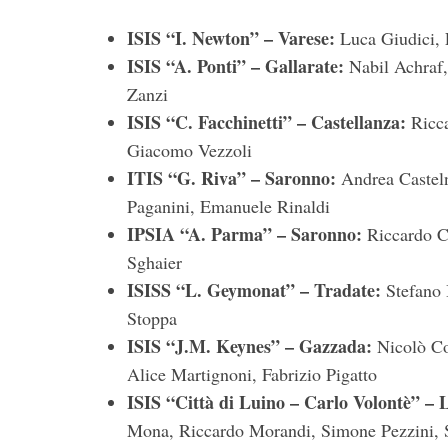
ISIS “I. Newton” – Varese:
Luca Giudici,
ISIS “A. Ponti” – Gallarate:
Nabil Achraf,
Zanzi
ISIS “C. Facchinetti” – Castellanza:
Ricca
Giacomo Vezzoli
ITIS “G. Riva” – Saronno:
Andrea Casteln
Paganini, Emanuele Rinaldi
IPSIA “A. Parma” – Saronno:
Riccardo Co
Sghaier
ISISS “L. Geymonat” – Tradate:
Stefano B
Stoppa
ISIS “J.M. Keynes” – Gazzada:
Nicolò Col
Alice Martignoni, Fabrizio Pigatto
ISIS “Città di Luino – Carlo Volontè” – 
Mona, Riccardo Morandi, Simone Pezzini, 