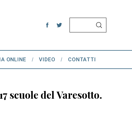
S
S
e
E
A
a
R
C
r
H
c
IA ONLINE
VIDEO
CONTATTI
h
f
o
r
7 scuole del Varesotto.
: