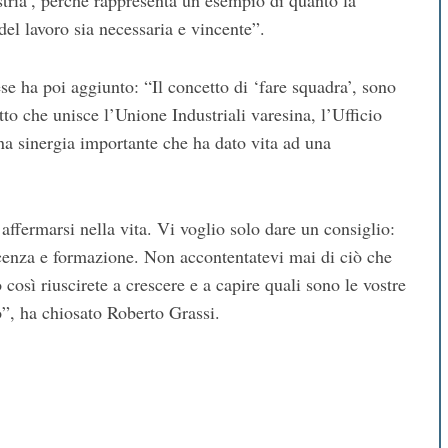
stria’, perché rappresenta un esempio di quanto la
del lavoro sia necessaria e vincente”.
e ha poi aggiunto: “Il concetto di ‘fare squadra’, sono
to che unisce l’Unione Industriali varesina, l’Ufficio
Una sinergia importante che ha dato vita ad una
fermarsi nella vita. Vi voglio solo dare un consiglio:
oscenza e formazione. Non accontentatevi mai di ciò che
così riuscirete a crescere e a capire quali sono le vostre
ro”, ha chiosato Roberto Grassi.