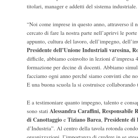
titolari, manager e addetti del sistema industriale.
“Noi come imprese in questo anno, attraverso il 
S
cercato di fare la nostra parte nell’aprirvi le po
e
appunto, cultura del lavoro, dell’impegno, dell’in
a
Presidente dell’Unione Industriali varesina, 
r
difficile, abbiamo coinvolto in lezioni d’impres
c
h
formazione per decine di docenti. Abbiamo simula
f
facciamo ogni anno perché siamo convinti che no
o
E una buona scuola la si costruisce collaborando t
r
:
E a testimoniare quanto impegno, talento e consap
Alessandra Caraffini, Responsabile R
sono stati
di Canottaggio
Tiziano Barea
Presidente di
e
,
d’Industria”. Al centro della tavola rotonda cond
organizzazioni, l’importanza di credere in se stes