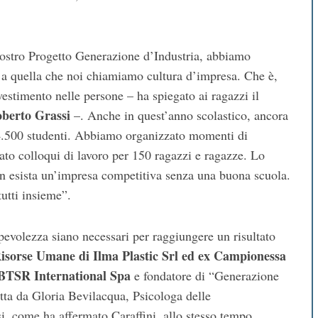
nostro Progetto Generazione d’Industria, abbiamo
rte a quella che noi chiamiamo cultura d’impresa. Che è,
vestimento nelle persone – ha spiegato ai ragazzi il
Roberto Grassi
–. Anche in quest’anno scolastico, ancora
a 4.500 studenti. Abbiamo organizzato momenti di
to colloqui di lavoro per 150 ragazzi e ragazze. Lo
n esista un’impresa competitiva senza una buona scuola.
utti insieme”.
evolezza siano necessari per raggiungere un risultato
isorse Umane di Ilma Plastic Srl
ed ex Campionessa
 BTSR International Spa
e fondatore di “Generazione
otta da Gloria Bevilacqua, Psicologa delle
si, come ha affermato Caraffini, allo stesso tempo