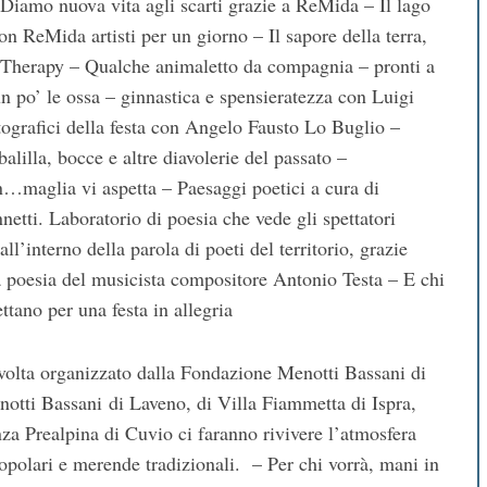
 – Diamo nuova vita agli scarti grazie a ReMida – Il lago
n ReMida artisti per un giorno – Il sapore della terra,
en Therapy – Qualche animaletto da compagnia – pronti a
n po’ le ossa – ginnastica e spensieratezza con Luigi
fotografici della festa con Angelo Fausto Lo Buglio –
alilla, bocce e altre diavolerie del passato –
n…maglia vi aspetta – Paesaggi poetici a cura di
etti. Laboratorio di poesia che vede gli spettatori
all’interno della parola di poeti del territorio, grazie
poesia del musicista compositore Antonio Testa – E chi
ettano per una festa in allegria
 volta organizzato dalla Fondazione Menotti Bassani di
notti Bassani di Laveno, di Villa Fiammetta di Ispra,
a Prealpina di Cuvio ci faranno rivivere l’atmosfera
 popolari e merende tradizionali. – Per chi vorrà, mani in