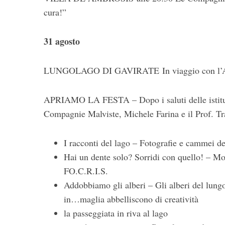
cura!”
31 agosto
S
e
LUNGOLAGO DI GAVIRATE In viaggio con l’Alzh
a
r
c
APRIAMO LA FESTA – Dopo i saluti delle istituzi
h
Compagnie Malviste, Michele Farina e il Prof. Tra
f
o
r
I racconti del lago – Fotografie e cammei de
:
Hai un dente solo? Sorridi con quello! – Mo
FO.C.R.I.S.
Addobbiamo gli alberi – Gli alberi del lung
in…maglia abbelliscono di creatività
la passeggiata in riva al lago