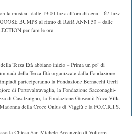
con la musica- dalle 19:00 Jazz all’ora di cena – 67 Jazz
GOOSE BUMPS al ritmo di R&R ANNI 50 – dalle
ECTION per fare le ore
della Terza Età abbiano inizio – Prima un po’ di
Olimpiadi della Terza Età organizzate dalla Fondazione
limpiadi parteciperanno la Fondazione Bernacchi Gerli
iore di Portovaltravaglia, la Fondazione Sacconaghi-
zza di Casalzuigno, la Fondazione Gioventù Nova Villa
o Madonna della Croce Onlus di Viggiù e la FO.C.R.I.S.
sso la Chiesa San Michele Arcangelo di Voltorre