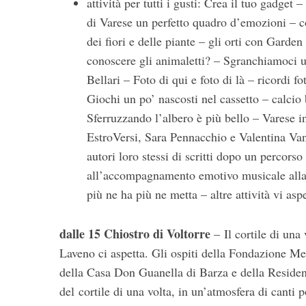
attività per tutti i gusti: Crea il tuo gadget
di Varese un perfetto quadro d’emozioni – co
dei fiori e delle piante – gli orti con Gard
conoscere gli animaletti? – Sgranchiamoci u
Bellari – Foto di qui e foto di là – ricordi 
Giochi un po’ nascosti nel cassetto – calcio b
Sferruzzando l’albero è più bello – Varese i
EstroVersi, Sara Pennacchio e Valentina Vann
autori loro stessi di scritti dopo un percorso 
all’accompagnamento emotivo musicale alla 
più ne ha più ne metta – altre attività vi asp
dalle 15 Chiostro di Voltorre
– Il cortile di una
Laveno ci aspetta. Gli ospiti della Fondazione Me
della Casa Don Guanella di Barza e della Residenz
del cortile di una volta, in un’atmosfera di canti