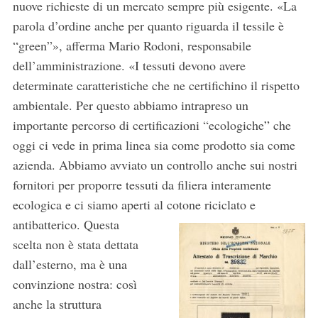
nuove richieste di un mercato sempre più esigente. «La
S
parola d’ordine anche per quanto riguarda il tessile è
e
“green”», afferma Mario Rodoni, responsabile
a
dell’amministrazione. «I tessuti devono avere
r
determinate caratteristiche che ne certifichino il rispetto
c
h
ambientale. Per questo abbiamo intrapreso un
f
importante percorso di certificazioni “ecologiche” che
o
oggi ci vede in prima linea sia come prodotto sia come
r
azienda. Abbiamo avviato un controllo anche sui nostri
:
fornitori per proporre tessuti da filiera interamente
ecologica e ci siamo aperti al cotone riciclato e
antibatterico.
Questa
scelta non è stata dettata
dall’esterno, ma è una
convinzione nostra: così
anche la struttura