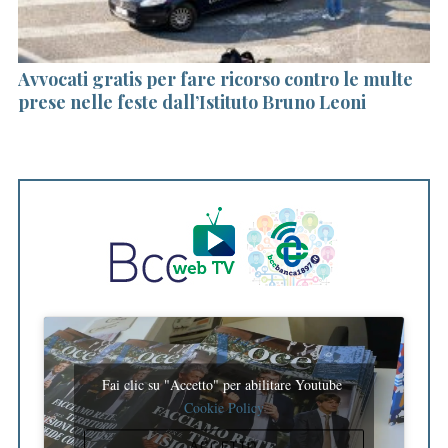
lla
Avvocati gratis per fare ricorso contro le multe
Y
prese nelle feste dall’Istituto Bruno Leoni
ar
m
Fai clic su "Accetto" per abilitare Youtube
Cookie Policy
ACCETTO