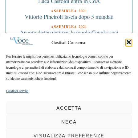
Luca Castoldi entra in CdA
ASSEMBLEA 2021
Vittorio Pinciroli lascia dopo 5 mandati
ASSEMBLEA 2021
Ancora distanziati per le regole Covid i soci
approvano l’operato della Banca
Gestisci Consenso
EDITORIALE DIRETTORE
Ripartiamo dai fondamentali
Per fornire le migliori esperienze, utilizziamo tecnologie come i cookie per
memorizzare e/o accedere alle informazioni del dispositivo. Il consenso a queste
EDITORIALE PRESIDENTE
tecnologie ci permetterà di elaborare dati come il comportamento di navigazione o ID
Mettersi insieme e unire le forze per superare
unici su questo sito. Non acconsentire o ritirare il consenso può influire negativamente
questo momento
su alcune caratteristiche e funzioni.
Gestisci servizi
ACCETTA
COPYRIGHT 2025 LA VOCE |
PRIVACY
&
COOKIE POLICY
DIRETTORE RESPONSABILE:
CHIARA PORTA
| REDAZIONE & GRAFICA:
NEGA
EOIPSO.IT
| EDITORE:
BCC DI BUSTO GAROLFO E BUGUGGIATE
REGISTRAZIONE DEL TRIBUNALE DI MILANO N. 163 DEL 15 MARZO 2004
VISUALIZZA PREFERENZE