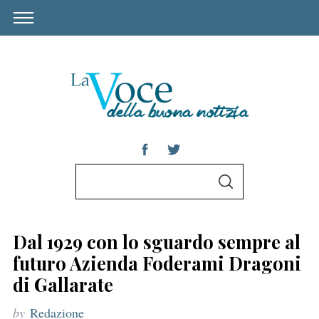
S
S
e
E
A
a
R
C
r
H
Dal 1929 con lo sguardo sempre al
c
futuro Azienda Foderami Dragoni
h
di Gallarate
f
by
Redazione
o